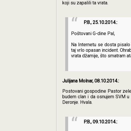
koji su zapalili ta vrata.
P.B., 25.10.2014.:
Poštovani G-dine Pal,
Na Internetu se dosta pisalo 
taj vrlo opasan incident. Ohrab
vrata džamije, što smatram a
Julijana Molnar, 08.10.2014.:
Postovani gospodine Pastor zelel
budem clan i da osnujem SVM u s
Deronje. Hvala.
P.B., 09.10.2014.: