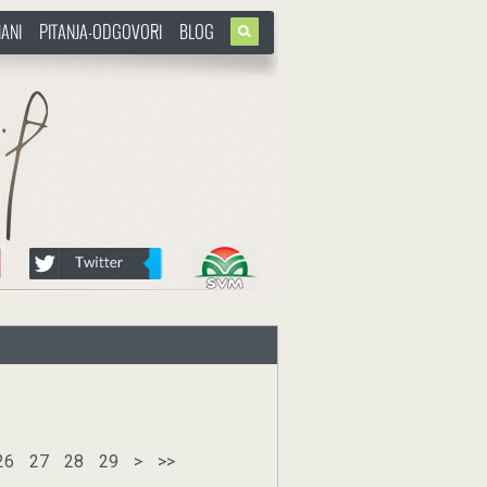
ANI
PITANJA-ODGOVORI
BLOG
26
27
28
29
>
>>