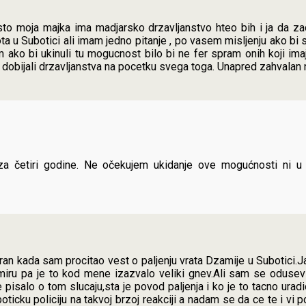
to moja majka ima madjarsko drzavljanstvo hteo bih i ja da 
ta u Subotici ali imam jedno pitanje , po vasem misljenju ako bi 
 ako bi ukinuli tu mogucnost bilo bi ne fer spram onih koji ima
i dobijali drzavljanstva na pocetku svega toga. Unapred zahvalan
 za četiri godine. Ne očekujem ukidanje ove mogućnosti ni 
ran kada sam procitao vest o paljenju vrata Dzamije u Subotici.
 miru pa je to kod mene izazvalo veliki gnev.Ali sam se odusev
e pisalo o tom slucaju,sta je povod paljenja i ko je to tacno urad
ticku policiju na takvoj brzoj reakciji a nadam se da ce te i vi poh