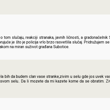
o tom slučaju, reakciji stranaka, javnih ličnosti, a gradonačeln
rujuće je što je policija vrlo brzo rasvetlila slučaj. Pridružujem se 
takom na miran suživot građana Subotice.
a bih da budem clan vase stranke,zivim u selu gde jos uvek vas
vom selu.. Da li mozete da mi kazete kome da se obratim. Ziv