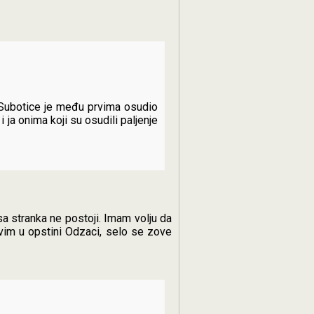
ik Subotice je među prvima osudio
i ja onima koji su osudili paljenje
a stranka ne postoji. Imam volju da
im u opstini Odzaci, selo se zove