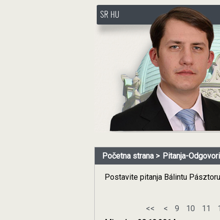
SR
HU
http://www.pasztorbalint.rs/
Početna strana
Pitanja-Odgovori
Postavite pitanja Bálintu Pásztor
<<
<
9
10
11