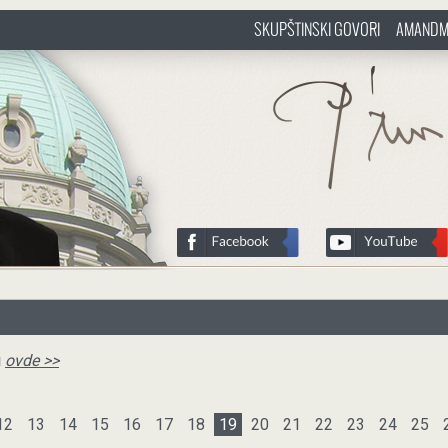
SKUPŠTINSKI GOVORI
AMANDM
sr
http://www.pasztorbalint.rs/sr
u
ovde >>
12
13
14
15
16
17
18
19
20
21
22
23
24
25