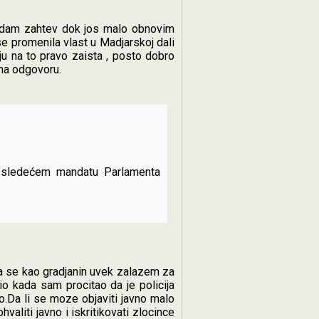
zadam zahtev dok jos malo obnovim
se promenila vlast u Madjarskoj dali
ju na to pravo zaista , posto dobro
 na odgovoru.
u sledećem mandatu Parlamenta
Ja se kao gradjanin uvek zalazem za
io kada sam procitao da je policija
io.Da li se moze objaviti javno malo
valiti javno i iskritikovati zlocince