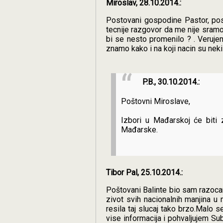
Miroslav, 28.10.2014.:
Postovani gospodine Pastor, pos
tecnije razgovor da me nije sramo
bi se nesto promenilo ? . Verujem
znamo kako i na koji nacin su nek
P.B., 30.10.2014.:
Poštovni Miroslave,
Izbori u Mađarskoj će biti
Mađarske.
Tibor Pal, 25.10.2014.:
Poštovani Balinte bio sam razoca
zivot svih nacionalnih manjina u
resila taj slucaj tako brzo.Malo s
vise informacija i pohvaljujem Subo