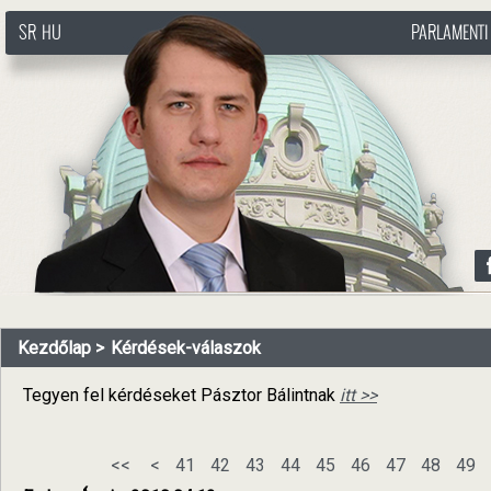
SR
HU
PARLAMENTI
http://www.pasztorbalint.rs/hu
Kezdőlap
Kérdések-válaszok
Tegyen fel kérdéseket Pásztor Bálintnak
itt >>
<<
<
41
42
43
44
45
46
47
48
49