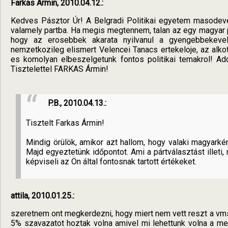
Farkas Ármin, 2010.04.12.:
Kedves Pásztor Úr! A Belgradi Politikai egyetem masodev
valamely partba. Ha megis megtennem, talan az egy magyar p
hogy az erosebbek akarata nyilvanul a gyengebbekeve
nemzetkozileg elismert Velencei Tanacs ertekeloje, az alk
es komolyan elbeszelgetunk fontos politikai temakrol! Ad
Tisztelettel FARKAS Ármin!
P.B., 2010.04.13.:
Tisztelt Farkas Ármin!
Mindig örülök, amikor azt hallom, hogy valaki magyarké
Majd egyeztetünk időpontot. Ami a pártválasztást illeti,
képviseli az Ön által fontosnak tartott értékeket.
attila, 2010.01.25.:
szeretnem ont megkerdezni, hogy miert nem vett reszt a vm
5% szavazatot hoztak volna amivel mi lehettunk volna a me