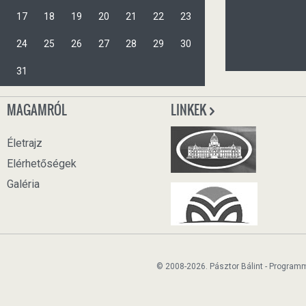
17
18
19
20
21
22
23
24
25
26
27
28
29
30
31
MAGAMRÓL
LINKEK
Életrajz
Elérhetőségek
Galéria
© 2008-2026. Pásztor Bálint - Program