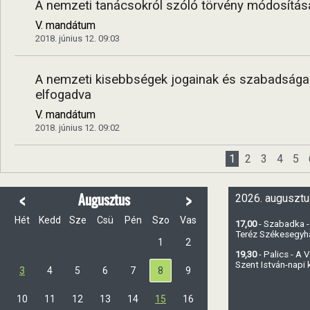
A nemzeti tanácsokról szóló törvény módosítása
V. mandátum
2018. június 12. 09:03
A nemzeti kisebbségek jogainak és szabadságain
elfogadva
V. mandátum
2018. június 12. 09:02
1
2
3
4
5
<
>
Augusztus
2026. augusztu
Hét
Kedd
Sze
Csü
Pén
Szo
Vas
17,00
- Szabadka -
Teréz Székesegy
1
2
19,30
- Palics - A
Szent István-napi
3
4
5
6
7
8
9
10
11
12
13
14
15
16