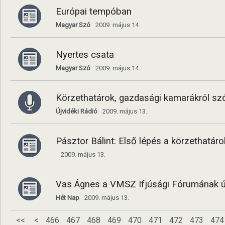
Európai tempóban
Magyar Szó
2009. május 14.
Nyertes csata
Magyar Szó
2009. május 14.
Körzethatárok, gazdasági kamarákról szó
Újvidéki Rádió
2009. május 13.
Pásztor Bálint: Első lépés a körzethatárok
2009. május 13.
Vas Ágnes a VMSZ Ifjúsági Fórumának ú
Hét Nap
2009. május 13.
<<
<
466
467
468
469
470
471
472
473
474