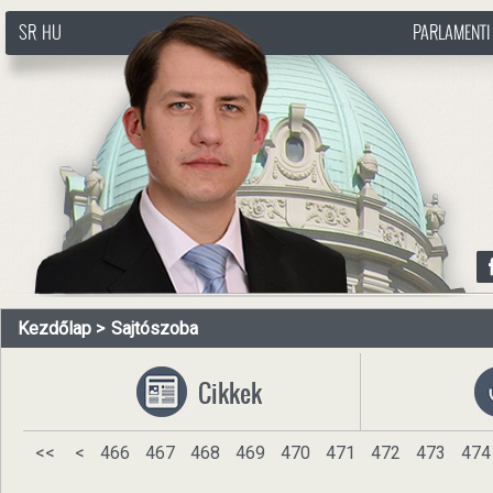
SR
HU
PARLAMENTI
http://www.pasztorbalint.rs/hu
Kezdőlap
Sajtószoba
Cikkek
<<
<
466
467
468
469
470
471
472
473
474