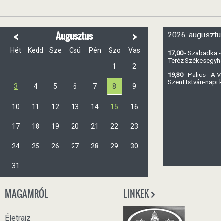
<
>
Augusztus
2026. augusztu
Hét
Kedd
Sze
Csü
Pén
Szo
Vas
17,00
- Szabadka -
Teréz Székesegy
1
2
19,30
- Palics - A
Szent István-napi
3
4
5
6
7
8
9
10
11
12
13
14
15
16
17
18
19
20
21
22
23
24
25
26
27
28
29
30
31
MAGAMRÓL
LINKEK
Életrajz