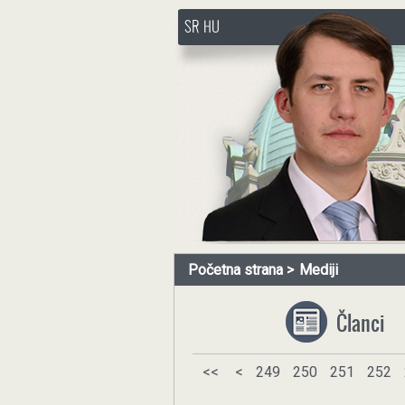
SR
HU
http://www.pasztorbalint.rs/
Početna strana
Mediji
Članci
<<
<
249
250
251
252