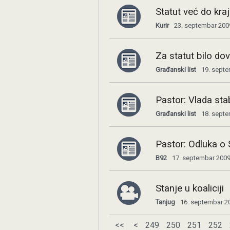
Statut već do kra
Kurir
23. septembar 200
Za statut bilo do
Građanski list
19. septe
Pastor: Vlada stab
Građanski list
18. septe
Pastor: Odluka o 
B92
17. septembar 2009
Stanje u koaliciji
Tanjug
16. septembar 2
<<
<
249
250
251
252