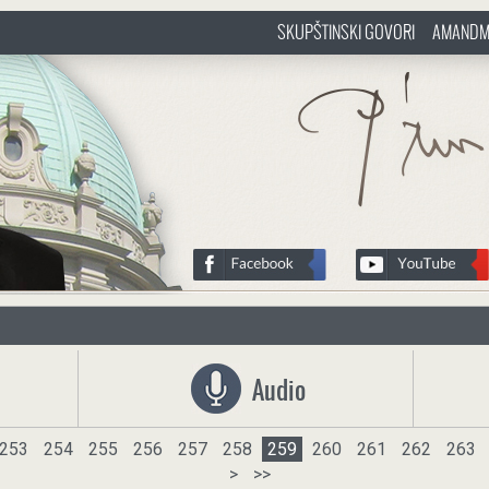
SKUPŠTINSKI GOVORI
AMANDM
sr
http://www.pasztorbalint.rs/sr
Audio
253
254
255
256
257
258
259
260
261
262
263
>
>>