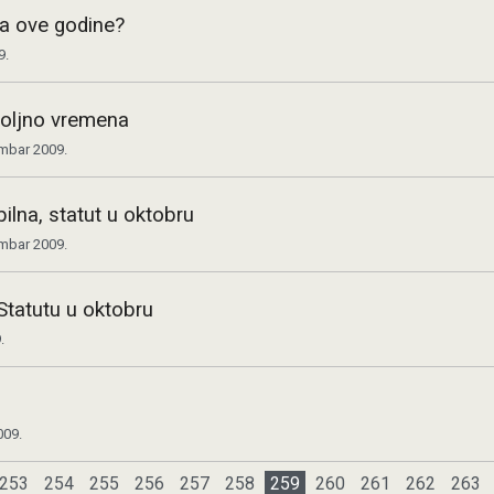
ja ove godine?
9.
voljno vremena
mbar 2009.
ilna, statut u oktobru
mbar 2009.
Statutu u oktobru
.
009.
253
254
255
256
257
258
259
260
261
262
263