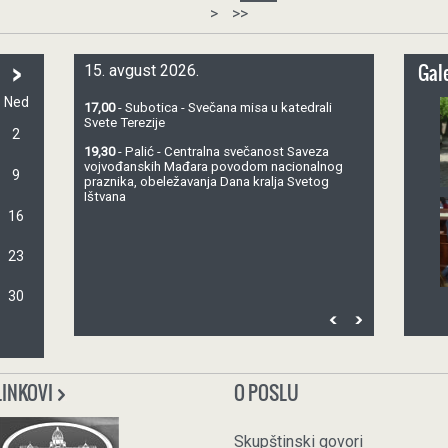
>
>>
>
Gale
15. avgust 2026.
Ned
17,00
- Subotica - Svečana misa u katedrali
Svete Terezije
2
19,30
- Palić - Centralna svečanost Saveza
vojvođanskih Mađara povodom nacionalnog
9
praznika, obeležavanja Dana kralja Svetog
Ištvana
16
23
30
LINKOVI
O POSLU
Skupštinski govori