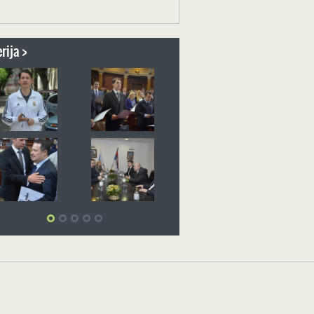
rija >