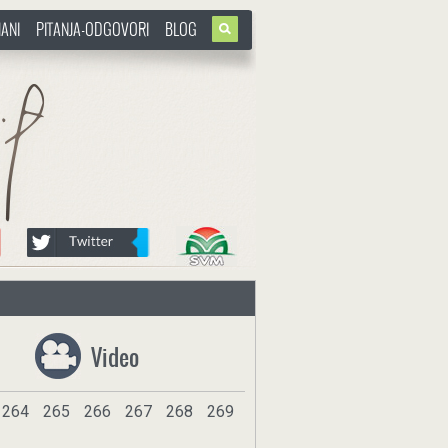
ANI
PITANJA-ODGOVORI
BLOG
Video
264
265
266
267
268
269