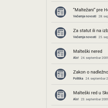
”Maltežani” pre 
Večernje novosti
28. se
Za statut ili na iz
Večernje novosti
25. se
Malteški nered
Alo!
24. septembar 2009
Zakon o nadležno
Politika
24. septembar 2
Malteški red u Sku
Alo!
23. septembar 2009