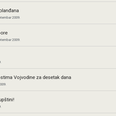
Holanđana
ptembar 2009.
bore
ptembar 2009.
.
stima Vojvodine za desetak dana
009.
pštini!
.