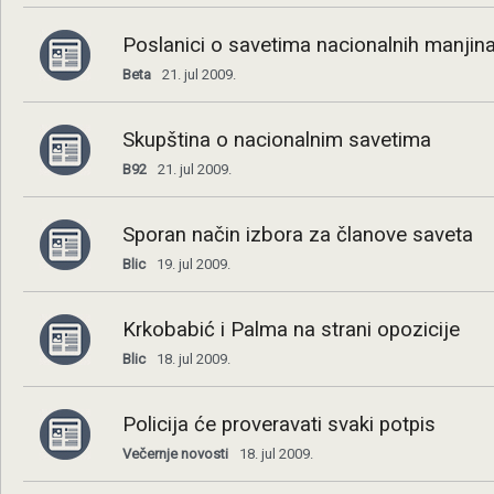
Poslanici o savetima nacionalnih manjin
Beta
21. jul 2009.
Skupština o nacionalnim savetima
B92
21. jul 2009.
Sporan način izbora za članove saveta
Blic
19. jul 2009.
Krkobabić i Palma na strani opozicije
Blic
18. jul 2009.
Policija će proveravati svaki potpis
Večernje novosti
18. jul 2009.