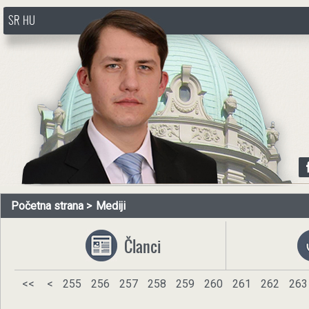
SR
HU
http://www.pasztorbalint.rs/sr
Početna strana
Mediji
Članci
<<
<
255
256
257
258
259
260
261
262
263