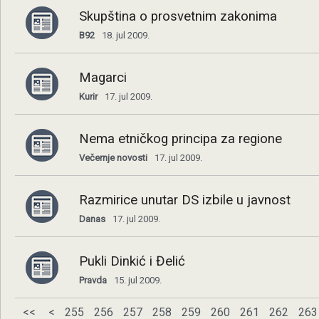
Skupština o prosvetnim zakonima
B92
18. jul 2009.
Magarci
Kurir
17. jul 2009.
Nema etničkog principa za regione
Večernje novosti
17. jul 2009.
Razmirice unutar DS izbile u javnost
Danas
17. jul 2009.
Pukli Dinkić i Đelić
Pravda
15. jul 2009.
<<
<
255
256
257
258
259
260
261
262
263