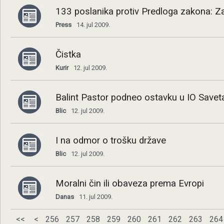
133 poslanika protiv Predloga zakona: Z
Press
14. jul 2009.
Čistka
Kurir
12. jul 2009.
Balint Pastor podneo ostavku u IO Save
Blic
12. jul 2009.
I na odmor o trošku države
Blic
12. jul 2009.
Moralni čin ili obaveza prema Evropi
Danas
11. jul 2009.
<<
<
256
257
258
259
260
261
262
263
264