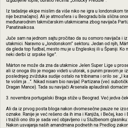
izgubljene lopte, obratio rečima: „Unlucky Freddie”.
Iz tadašnje ekipe mislim da više niko ne igra u londonskom ti
nije beznačajno). Ali je atmosfera i u Beogradu bila slična 
međunarodnim takmičarskim utakmicama zbog navijača Partiz
Panatinaikosa.
Juče sam na jednom sajtu pročitao da su osmoro navijača i iz
utakmici. Naravno u „londonskom” sektoru. Jedan od njih, Má
da gleda top fudbal, mesto mu je u Engleskoj ili u Španiji. K
neki derbi iz srpske lige”.
Márton ne može da zna da utakmice Jelen Super Lige u proseku
ali iz onoga što je mogao videti u utorak, s punim pravom je i
poslednjeg zvižduka sudije ostalo na tribinama i orilo se: „I ka
te volim ja ...”. Nikad nisam bio navijač Partizana (već subotičk
Dragan Mance). Tada su navijači Arsenala aplaudirali domaćim
3. novembra portugalski Braga stiže u Beograd. Već jedva če
Ali da iz prvog posta bloga nakon dvomesečne pauze ne izosta
oznake. Ranije je već rešeno da ih ima i Kanjiža, i Bečej, kao 
i tražili ono što je sada već objavljeno i u Službenom glasnik
Nakon usvajanja naših amandmana podnetih na Predlog zakona