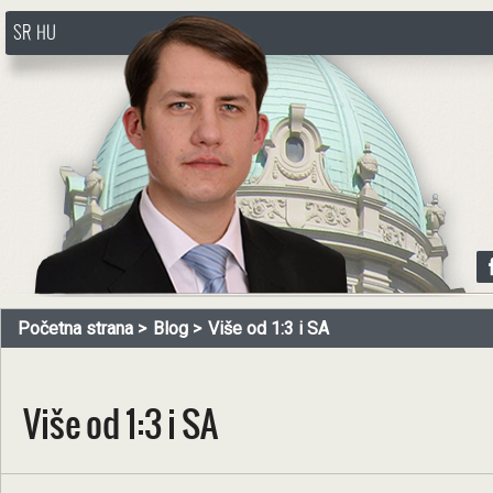
SR
HU
http://www.pasztorbalint.rs/sr
Početna strana
Blog
Više od 1:3 i SA
Više od 1:3 i SA