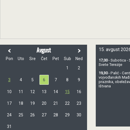
<
>
Avgust
15. avgust 2026
Pon
Uto
Sre
Čet
Pet
Sub
Ned
17,00
- Subotica - 
Svete Terezije
1
2
19,30
- Palić - Ce
vojvođanskih Mađ
3
4
5
6
7
8
9
praznika, obeležav
Ištvana
10
11
12
13
14
15
16
17
18
19
20
21
22
23
24
25
26
27
28
29
30
31