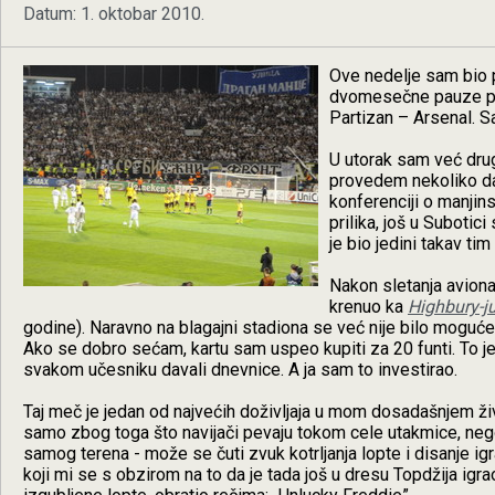
Datum: 1. oktobar 2010.
Ove nedelje sam bio 
dvomesečne pauze pon
Partizan – Arsenal. Sa
U utorak sam već dru
provedem nekoliko d
konferenciji o manjin
prilika, još u Subotic
je bio jedini takav tim
Nakon sletanja avion
krenuo ka
Highbury-j
godine). Naravno na blagajni stadiona se već nije bilo moguće ku
Ako se dobro sećam, kartu sam uspeo kupiti za 20 funti. To je 
svakom učesniku davali dnevnice. A ja sam to investirao.
Taj meč je jedan od najvećih doživljaja u mom dosadašnjem ži
samo zbog toga što navijači pevaju tokom cele utakmice, nego
samog terena - može se čuti zvuk kotrljanja lopte i disanje i
koji mi se s obzirom na to da je tada još u dresu Topdžija ig