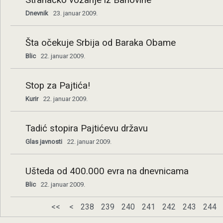
Stranačko vozanje iz Banovine
Dnevnik
23. januar 2009.
Šta očekuje Srbija od Baraka Obame
Blic
22. januar 2009.
Stop za Pajtića!
Kurir
22. januar 2009.
Tadić stopira Pajtićevu državu
Glas javnosti
22. januar 2009.
Ušteda od 400.000 evra na dnevnicama
Blic
22. januar 2009.
<<
<
238
239
240
241
242
243
244