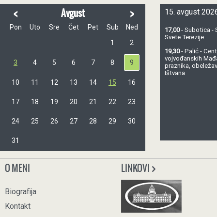
<
>
Avgust
15. avgust 2026
Pon
Uto
Sre
Čet
Pet
Sub
Ned
17,00
- Subotica - 
Svete Terezije
1
2
19,30
- Palić - Ce
vojvođanskih Mađ
3
4
5
6
7
8
9
praznika, obeležav
Ištvana
10
11
12
13
14
15
16
17
18
19
20
21
22
23
24
25
26
27
28
29
30
31
O MENI
LINKOVI
Biografija
Kontakt