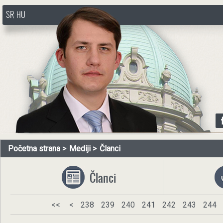
SR
HU
http://www.pasztorbalint.rs/sr
Početna strana
Mediji
Članci
Članci
<<
<
238
239
240
241
242
243
244