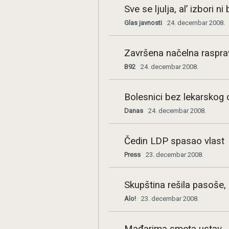
Sve se ljulja, al’ izbori ni 
Glas javnosti
24. decembar 2008.
Završena načelna raspra
B92
24. decembar 2008.
Bolesnici bez lekarskog
Danas
24. decembar 2008.
Čedin LDP spasao vlast
Press
23. decembar 2008.
Skupština rešila pasoše,
Alo!
23. decembar 2008.