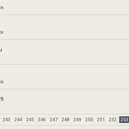
08.
08.
u
08.
9.
243
244
245
246
247
248
249
250
251
252
253