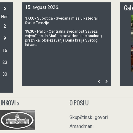
>
Gale
15. avgust 2026.
Ned
17,00
- Subotica - Svečana misa u katedrali
Svete Terezije
2
19,30
- Palić - Centralna svečanost Saveza
vojvođanskih Mađara povodom nacionalnog
9
praznika, obeležavanja Dana kralja Svetog
Ištvana
16
23
30
LINKOVI
O POSLU
Skupštinski govori
Amandmani