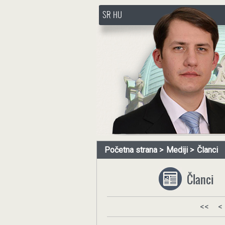
SR
HU
http://www.pasztorbalint.rs/
Početna strana
Mediji
Članci
Članci
<<
<