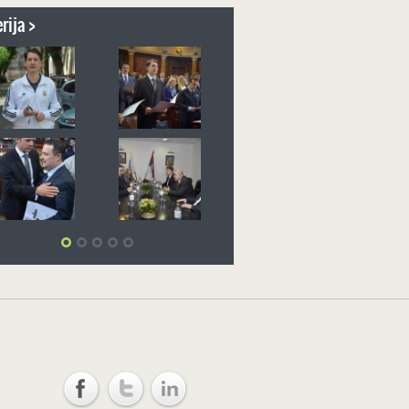
rija >