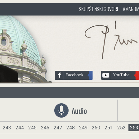
SKUPŠTINSKI GOVORI
AMANDM
sr
http://www.pasztorbalint.rs/sr
Audio
243
244
245
246
247
248
249
250
251
252
253