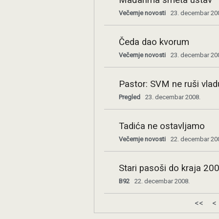
Mađarima smeta ustav
Večernje novosti
23. decembar 20
Čeda dao kvorum
Večernje novosti
23. decembar 20
Pastor: SVM ne ruši vlad
Pregled
23. decembar 2008.
Tadića ne ostavljamo
Večernje novosti
22. decembar 20
Stari pasoši do kraja 200
B92
22. decembar 2008.
<<
<