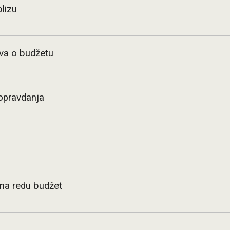
blizu
va o budžetu
 opravdanja
 na redu budžet