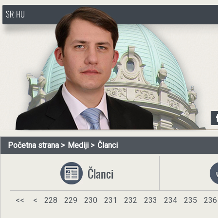
SR
HU
http://www.pasztorbalint.rs/sr
Početna strana
Mediji
Članci
Članci
<<
<
228
229
230
231
232
233
234
235
236