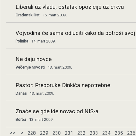
Liberali uz vladu, ostatak opozicije uz crkvu
Građanski list
16. mart 2009.
Vojvodina će sama odlučiti kako da potroši svo
Politika
14. mart 2009.
Ne daju novce
Večernje novosti
13. mart 2009.
Pastor: Preporuke Dinkića nepotrebne
Danas
13. mart 2009.
Znaće se gde ide novac od NIS-a
Borba
13. mart 2009.
<<
<
228
229
230
231
232
233
234
235
236