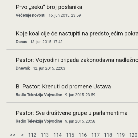
Prvo „seku” broj poslanika
Večernje novosti
16. jun 2015. 23:59
Koje koalicije će nastupiti na predstojećim pokr
Danas
13. jun 2015. 17:42
Pastor: Vojvodini pripada zakonodavna nadležn
Dnevnik
12. jun 2015. 22:03
B. Pastor: Krenuti od promene Ustava
Radio Televizija Vojvodine
9. jun 2015. 23:59
Pastor: Sve društvene grupe u parlamentima
Radio Televizija Vojvodine
9. jun 2015. 23:58
<<
<
112
113
114
115
116
117
118
119
120