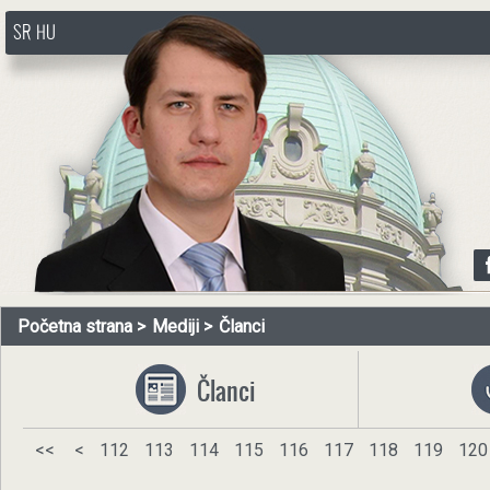
SR
HU
http://www.pasztorbalint.rs/sr
Početna strana
Mediji
Članci
Članci
<<
<
112
113
114
115
116
117
118
119
120