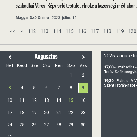
szabadkai Városi Képviselő-testület elnöke a közösségi médiában.
Magyar Szó Online
2023. július 19.
<<
<
112
113
114
115
116
117
118
119
120
<
>
Augusztus
2026. augusztu
Hét
Kedd
Sze
Csü
Pén
Szo
Vas
17,00
- Szabadka -
Teréz Székesegy
1
2
19,30
- Palics - A
Szent István-napi
3
4
5
6
7
8
9
10
11
12
13
14
15
16
17
18
19
20
21
22
23
24
25
26
27
28
29
30