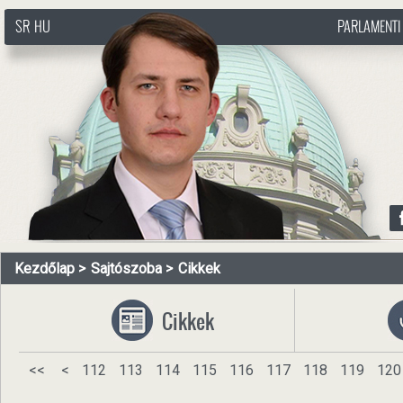
SR
HU
PARLAMENTI
http://www.pasztorbalint.rs/hu
Kezdőlap
Sajtószoba
Cikkek
Cikkek
<<
<
112
113
114
115
116
117
118
119
120