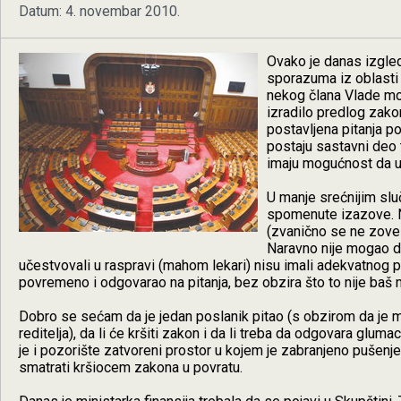
Datum: 4. novembar 2010.
Ovako je danas izgled
sporazuma iz oblasti f
nekog člana Vlade mog
izradilo predlog zako
postavljena pitanja p
postaju sastavni deo t
imaju mogućnost da ub
U manje srećnijim slu
spomenute izazove. Na
(zvanično se ne zove 
Naravno nije mogao da
učestvovali u raspravi (mahom lekari) nisu imali adekvatnog pa
povremeno i odgovarao na pitanja, bez obzira što to nije baš 
Dobro se sećam da je jedan poslanik pitao (s obzirom da je mi
reditelja), da li će kršiti zakon i da li treba da odgovara gluma
je i pozorište zatvoreni prostor u kojem je zabranjeno pušenje.
smatrati kršiocem zakona u povratu.