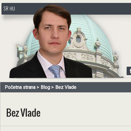
SR
HU
http://www.pasztorbalint.rs/sr
Početna strana
Blog
Bez Vlade
Bez Vlade