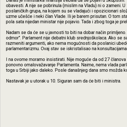
Danas je ministarka finansija trebala da se pojavi u Skupštini. 
obavesti. A nije se pobrinula (mislim na Vladu) ni o zameni. 
poslaničkih grupa, na kojem su se vladajući i opozicionari slo
uzme učešće i neki član Vlade. Ili je barem prisutan. O tom s
pola sata nijedan ministar nije pojavio. Tada i zbog toga je pr
Nadam se da će se u javnosti to biti na dobar način primljeno
odmor". Parlament nije debatni klub srednjoškolaca. Ako se 
razmeniti argumenti, ako nema mogućnosti da poslanici ubed
parlamentarizmu. Ovaj stav se iskristalisao na konsultacijama
I na ovome moramo insistirati. Nije moguće da od 27 članova 
ponovno omalovažavanje Parlamenta. Naime, nema vlada parlam
toga u Srbiji jako daleko. Posle današnjeg dana smo možda ko
Nastavak je u utorak u 10. Siguran sam da će biti i ministra.