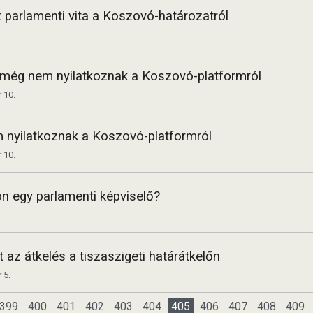
tt parlamenti vita a Koszovó-határozatról
k még nem nyilatkoznak a Koszovó-platformról
 10.
 nyilatkoznak a Koszovó-platformról
 10.
n egy parlamenti képviselő?
 az átkelés a tiszaszigeti határátkelőn
 5.
399
400
401
402
403
404
405
406
407
408
409