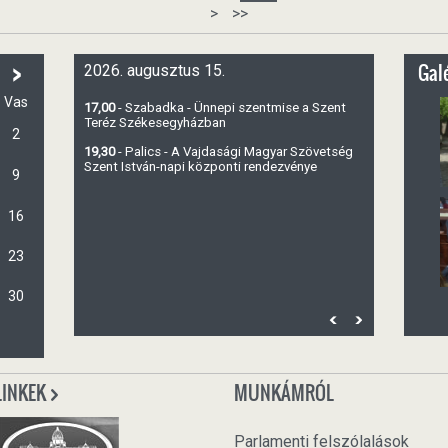
>
>>
>
Galé
2026. augusztus 15.
Vas
17,00
- Szabadka - Ünnepi szentmise a Szent
Teréz Székesegyházban
2
19,30
- Palics - A Vajdasági Magyar Szövetség
Szent István-napi központi rendezvénye
9
16
23
30
LINKEK
MUNKÁMRÓL
Parlamenti felszólalások