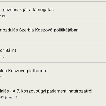
t gazdának jár a támogatás
r 19.
lmozdulás Szerbia Koszovó-politikájában
r Bálint
 17.
ták a Koszovó-platformot
 13.
lalás - A 7. koszovóügyi parlamenti határozatról
13. január 12.