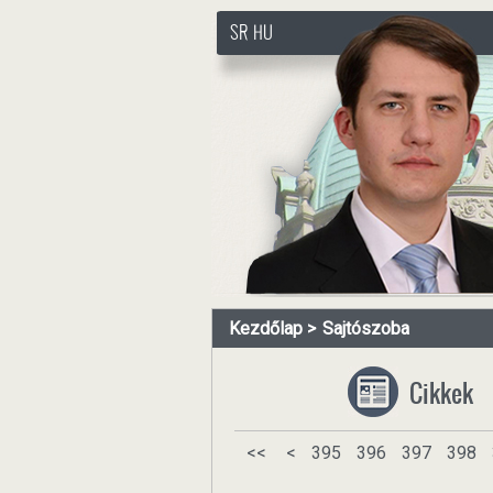
SR
HU
http://www.pasztorbalint.rs
Kezdőlap
Sajtószoba
Cikkek
<<
<
395
396
397
398