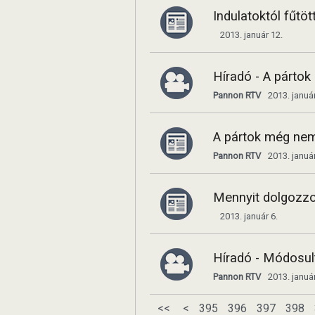
Indulatoktól fűtö
2013. január 12.
Híradó - A párto
Pannon RTV
2013. január
A pártok még nem
Pannon RTV
2013. január
Mennyit dolgozzo
2013. január 6.
Híradó - Módosult
Pannon RTV
2013. január
<<
<
395
396
397
398