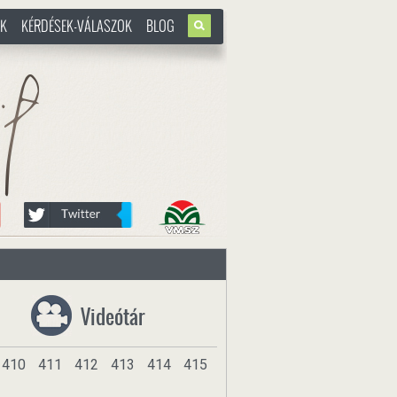
OK
KÉRDÉSEK-VÁLASZOK
BLOG
u
Videótár
410
411
412
413
414
415