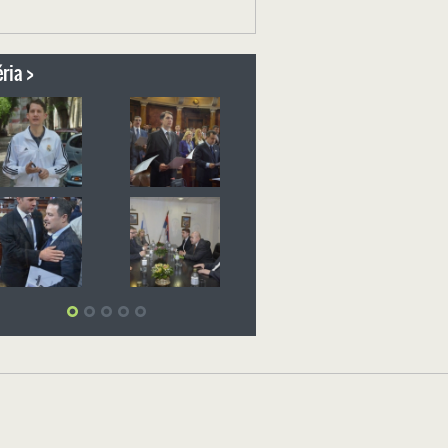
ria >