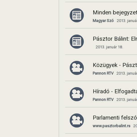
Minden bejegyzet
Magyar Szó
2013. januá
Pásztor Bálint: E
2013. január 18.
Közügyek - Pászto
Pannon RTV
2013. január
Híradó - Elfogad
Pannon RTV
2013. január
Parlamenti felszó
www.pasztorbalint.rs
20