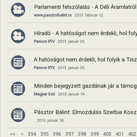
Parlamenti felszólalás - A Déli Áramlatról
www.pasztorbalint.rs
2013. február 12.
Híradó - A hatóságot nem érdekli, hol fol
Pannon RTV
2013. január 25.
A hatóságot nem érdekli, hol folyik a Tis
Pannon RTV
2013. január 25.
Minden bejegyzett gazdának jár a támog
Magyar Szó
2013. január 19.
Pásztor Bálint: Elmozdulás Szerbia Kosz
2013. január 18.
<<
<
394
395
396
397
398
399
400
401
402