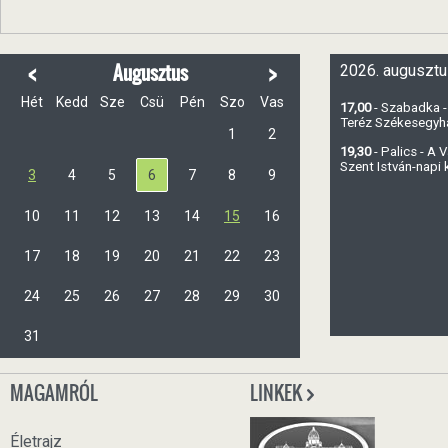
<
>
Augusztus
2026. augusztu
Hét
Kedd
Sze
Csü
Pén
Szo
Vas
17,00
- Szabadka -
Teréz Székesegy
1
2
19,30
- Palics - A
Szent István-napi
3
4
5
6
7
8
9
10
11
12
13
14
15
16
17
18
19
20
21
22
23
24
25
26
27
28
29
30
31
MAGAMRÓL
LINKEK
Életrajz