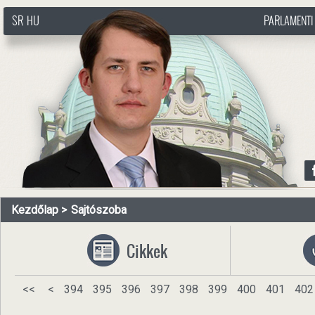
SR
HU
PARLAMENTI
http://www.pasztorbalint.rs/hu
Kezdőlap
Sajtószoba
Cikkek
<<
<
394
395
396
397
398
399
400
401
402