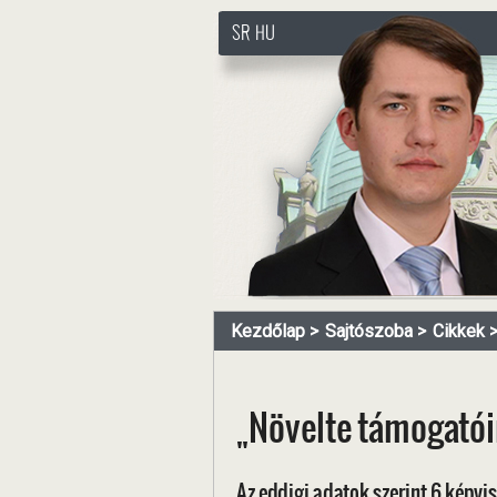
SR
HU
http://www.pasztorbalint.rs
Kezdőlap
Sajtószoba
Cikkek
„Növelte támogatói
Az eddigi adatok szerint 6 képvis