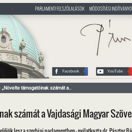
PARLAMENTI FELSZÓLALÁSOK
MÓDOSÍTÁSI INDÍTVÁNY
/hu
http://www.pasztorbalint.rs/h
„Növelte támogatóinak számát a...
nak számát a Vajdasági Magyar Szöv
előjük lesz a szerbiai parlamentben - nyilatkozta dr. Pásztor B