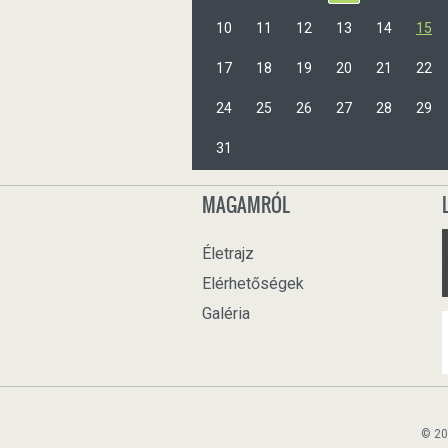
10
11
12
13
14
15
17
18
19
20
21
22
24
25
26
27
28
29
31
MAGAMRÓL
Életrajz
Elérhetőségek
Galéria
© 20