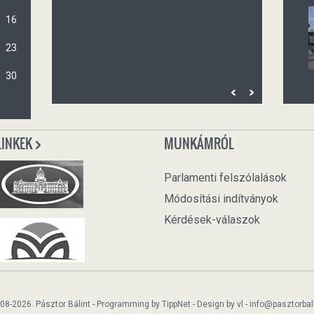
16
23
30
LINKEK
MUNKÁMRÓL
Parlamenti felszólalások
Módosítási indítványok
Kérdések-válaszok
08-2026. Pásztor Bálint - Programming by
TippNet
- Design by
vl
-
info@pasztorbali