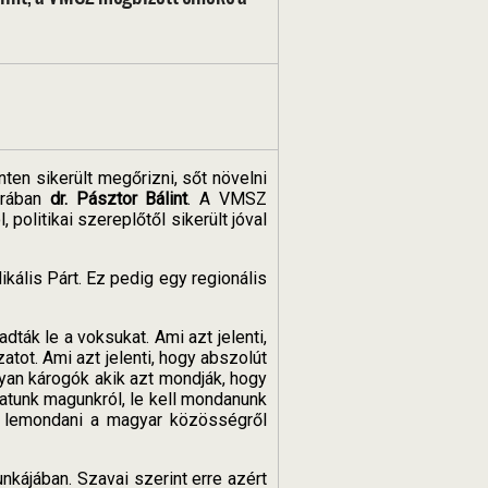
en sikerült megőrizni, sőt növelni
orában
dr. Pásztor Bálint
. A VMSZ
olitikai szereplőtől sikerült jóval
ális Párt. Ez pedig egy regionális
ták le a voksukat. Ami azt jelenti,
tot. Ami azt jelenti, hogy abszolút
yan károgók akik azt mondják, hogy
hatunk magunkról, le kell mondanunk
 lemondani a magyar közösségről
nkájában. Szavai szerint erre azért