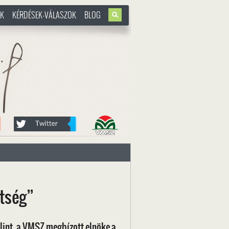
OK
KÉRDÉSEK-VÁLASZOK
BLOG
u
etség”
álint, a VMSZ megbízott elnöke a