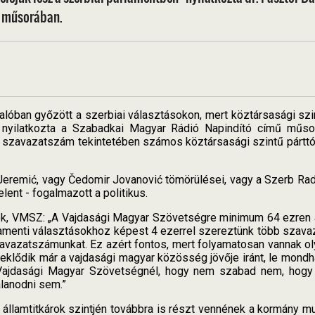
i műsorában.
óban győzött a szerbiai választásokon, mert köztársasági szint
 - nyilatkozta a Szabadkai Magyar Rádió Napindító című műs
szavazatszám tekintetében számos köztársasági szintű párttól, p
eremić, vagy Čedomir Jovanović tömörülései, vagy a Szerb Radik
ent - fogalmazott a politikus.
nök, VMSZ: „A Vajdasági Magyar Szövetségre minimum 64 ezren ad
lamenti választásokhoz képest 4 ezerrel szereztünk több szavaza
zavazatszámunkat. Ez azért fontos, mert folyamatosan vannak ol
rdeklődik már a vajdasági magyar közösség jövője iránt, le mond
 Vajdasági Magyar Szövetségnél, hogy nem szabad nem, hogy
lanodni sem.”
 államtitkárok szintjén továbbra is részt vennének a kormány mu