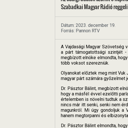
Szabadkai Magyar Rádió reggel
Dátum: 2023. december 19.
Forrás: Pannon RTV
A Vajdasági Magyar Szövetség val
a párt támogatottsági szintjét
megbízott elnöke elmondta, hogy 
több voksot szerezniük.
Olyanokat előztek meg mint Vuk J
magyar párt számára győzelmet jel
Dr. Pásztor Bálint, megbízott el
hogy a másfél évvel ezelőtti par
értelemben is növelni tudtuk a s
nincs már itt senki, senki nem é
magunkról. Mi úgy gondoljuk a
hanem megtorpanni és elbizonyta
Dr. Pásztor Bálint elmondta, hogy