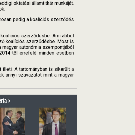
digi oktatási államtitkár munkáját.
ok.
arosan pedig a koalíciós szerződés
 koalíciós szerződésbe. Ami abból
ező koalíciós szerződésbe. Most is
, a magyar autonómia szempontjából
2014-től errefelé minden esetben
lleti. A tartományban is sikerült a
ak annyi szavazatot mint a magyar
ria >