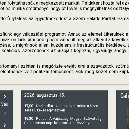
en folytathassák a megkezdett munkát. Példaként hozta fel az ed
et és munka eredménye, hogy öt fővel is megnyílhatnak osztály
tte folytatnák az együttműködést a Szerb Haladó Párttal. Ham
ítünk egy választási programot. Annak az elemei átkerülnek a
annak örülünk, ami pedig nem valósult meg az átkerül a követk
rdése, a migránsok elleni küzdelem, infrastrukturális kérdések
 koalíciós szerződének az alapjait képezni, ugyanúgy ahogy 
tományi szinten is megőrizte erejét, ami a szavazatok számát i
entősnek vélt politikai tömörülést, akik még közel sem kapt
>
Galé
2026. augusztus 15.
Vas
17,00
- Szabadka - Ünnepi szentmise a Szent
Teréz Székesegyházban
2
19,30
- Palics - A Vajdasági Magyar Szövetség
Szent István-napi központi rendezvénye
9