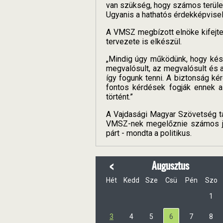
van szükség, hogy számos terület
Ugyanis a hathatós érdekképvisel
A VMSZ megbízott elnöke kifejte
tervezete is elkészül.
„Mindig úgy működünk, hogy kész
megvalósult, az megvalósult és 
így fogunk tenni. A biztonság ké
fontos kérdések fogják ennek a
történt.”
A Vajdasági Magyar Szövetség tar
VMSZ-nek megelőznie számos jel
párt - mondta a politikus.
<
Augusztus
Hét
Kedd
Sze
Csü
Pén
Szo
1
3
4
5
6
7
8