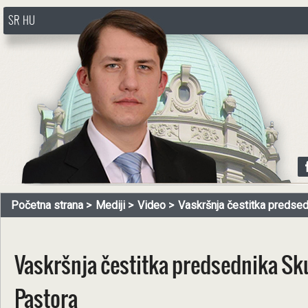
SR
HU
http://www.pasztorbalint.rs/sr
Početna strana
Mediji
Video
Vaskršnja čestitka predsedn
Vaskršnja čestitka predsednika Sku
Pastora