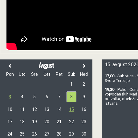
<
>
Avgust
15. avgust 2026
Pon
Uto
Sre
Čet
Pet
Sub
Ned
17,00
- Subotica - 
Svete Terezije
1
2
19,30
- Palić - Ce
vojvođanskih Mađ
3
4
5
6
7
8
9
praznika, obeležav
Ištvana
10
11
12
13
14
15
16
17
18
19
20
21
22
23
24
25
26
27
28
29
30