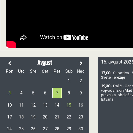
<
>
Avgust
15. avgust 2026
Pon
Uto
Sre
Čet
Pet
Sub
Ned
17,00
- Subotica - 
Svete Terezije
1
2
19,30
- Palić - Ce
vojvođanskih Mađ
3
4
5
6
7
8
9
praznika, obeležav
Ištvana
10
11
12
13
14
15
16
17
18
19
20
21
22
23
24
25
26
27
28
29
30