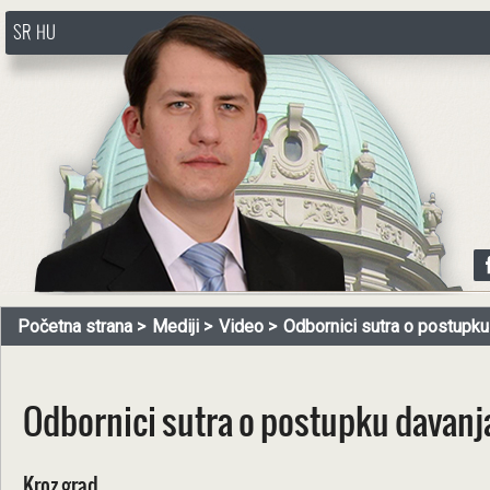
SR
HU
http://www.pasztorbalint.rs/sr
Početna strana
Mediji
Video
Odbornici sutra o postupku 
Odbornici sutra o postupku davanj
Kroz grad