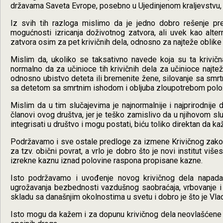
državama Saveta Evrope, posebno u Ujedinjenom kraljevstvu, u 
Iz svih tih razloga mislimo da je jedno dobro rešenje pre
mogućnosti izricanja doživotnog zatvora, ali uvek kao alter
zatvora osim za pet krivičnih dela, odnosno za najteže oblike p
Mislim da, ukoliko se taksativno navede koja su ta krivičn
normalno da za učinioce tih krivičnih dela za učinioce najtež
odnosno ubistvo deteta ili bremenite žene, silovanje sa sm
sa detetom sa smrtnim ishodom i obljuba zloupotrebom polo
Mislim da u tim slučajevima je najnormalnije i najprirodnije 
članovi ovog društva, jer je teško zamislivo da u njihovom sl
integrisati u društvo i mogu postati, biću toliko direktan da k
Podržavamo i sve ostale predloge za izmene Krivičnog zakoni
za tzv. obični povrat, a vrlo je dobro što je novi institut viš
izrekne kaznu iznad polovine raspona propisane kazne.
Isto podržavamo i uvođenje novog krivičnog dela napada
ugrožavanja bezbednosti vazdušnog saobraćaja, vrbovanje i 
skladu sa današnjim okolnostima u svetu i dobro je što je Vlad
Isto mogu da kažem i za dopunu krivičnog dela neovlašćene p