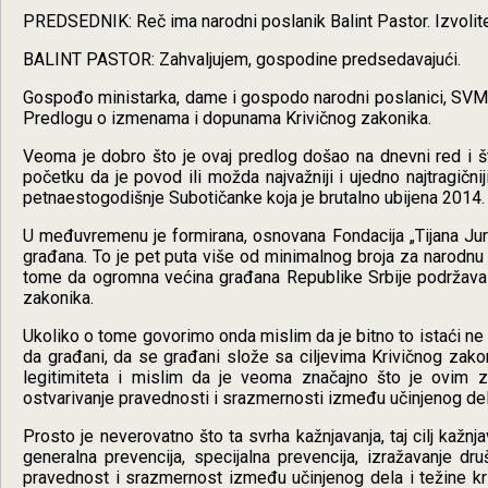
PREDSEDNIK: Reč ima narodni poslanik Balint Pastor. Izvolit
BALINT PASTOR: Zahvaljujem, gospodine predsedavajući.
Gospođo ministarka, dame i gospodo narodni poslanici, SVM 
Predlogu o izmenama i dopunama Krivičnog zakonika.
Veoma je dobro što je ovaj predlog došao na dnevni red i š
početku da je povod ili možda najvažniji i ujedno najtragičn
petnaestogodišnje Subotičanke koja je brutalno ubijena 2014. 
U međuvremenu je formirana, osnovana Fondacija „Tijana Juri
građana. To je pet puta više od minimalnog broja za narodnu i
tome da ogromna većina građana Republike Srbije podržava
zakonika.
Ukoliko o tome govorimo onda mislim da je bitno to istaći ne
da građani, da se građani slože sa ciljevima Krivičnog zak
legitimiteta i mislim da je veoma značajno što je ovim 
ostvarivanje pravednosti i srazmernosti između učinjenog dela
Prosto je neverovatno što ta svrha kažnjavanja, taj cilj kažnj
generalna prevencija, specijalna prevencija, izražavanje dr
pravednost i srazmernost između učinjenog dela i težine kri