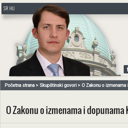
SR
HU
http://www.pasztorbalint.rs/sr
Početna strana
Skupštinski govori
O Zakonu o izmenama i
O Zakonu o izmenama i dopunama K