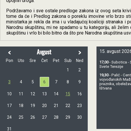
opojnih droga.
Podržavamo i sve ostale predloge zakona iz ovog seta krivi
tome da će i Predlog zakona o poreklu imovine vrlo brzo sti
ministarka je rekla da ima i u vladajućoj koaliciji stranaka 
Narodnu skupštinu, mi ne spadamo u tu kategoriju, ali želi
skupštinu i vrlo bi bilo bitno da što pre Narodna skupština usvo
<
>
Avgust
15. avgust 2026
Pon
Uto
Sre
Čet
Pet
Sub
Ned
17,00
- Subotica - 
Svete Terezije
1
2
19,30
- Palić - Ce
vojvođanskih Mađ
3
4
5
6
7
8
9
praznika, obeležav
Ištvana
10
11
12
13
14
15
16
17
18
19
20
21
22
23
24
25
26
27
28
29
30
31