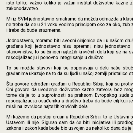
isto toliko važno koliko je važan institut doživotne kazne zat
zakonodavstvo.
Mi iz SVM jednostavno smatramo da možda odmazda u klasičn
ne treba da se u 21 veku vodimo principom oko za oko, zub z
i treba da bude srazmerna.
Jednostavno, moramo biti svesni činjenice da i u našem dru
građana koji jednostavno nisu spremni, nisu jednostavno
stanovništva, to su činioci najtežih krivičnih dela koji se na 
resocijalizaciju i ponovno integrisanje u društvo.
To su možda stavovi koji se osporavaju u delu naše stručn
građanima ukazuje na to da su ljudi u našoj zemlji pristalice s
Šta govore određeni građani u Republici Srbiji, koji su proti
Oni govore da uvođenje doživotne kazne zatvora, bez moguć
tome da je to u suprotnosti sa praksom Evropskog suda za 
resocijalizacija osuđenika u društvo treba da bude cilj koji j
misli na izvršioce najtežih krivičnih dela.
Mi kažemo da postoji organ u Republici Srbiji, to je Ustavni 
Ustavom ili nije. Siguran sam da će biti inicijativa ili pre
zakona i zakon kada bude bio usvojen za nekoliko dana da je