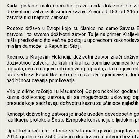
Kada gledamo malo uporedno pravo, onda dolazimo do zaklju
doživotnog zatvora ili smrtna kazna. Znači od 183 od 216 d
zatvora nisu najteže sankcije.
Postoje države u Evropi koje su članice, ne samo Saveta Ev
zatvora i to stvaran doživotni zatvor. To je na primer Kralje
ništa predloženo što već ne postoji u uporednom zakonodavs
mislim da može i u Republici Srbiji.
Recimo, u Kraljevini Holandiji, doživotni zatvor znači doži
doživotnog zatvora, da kralj ili kraljica pomiluje učinioca 
otpusta, nema mogućnosti uslovnog otpusta, a ta mogućnost
predsednika Republike niko ne može da ograničava u tome
nadležnost davanja pomilovanja.
Vrlo je slično rešenje i u Mađarskoj. Od pre nekoliko godina 
kazna doživotnog zatvora, ali sa mogućnošću uslovnog otp
presuda koje sadržavaju doživotnu kaznu za učinioce najtežih
Koncept doživotnog zatvora je inače uveden devedesetih g
ratifikacije protokola Šeste Evropske konvencije o ljudskim p
Opet treba reći i to, o tome se vrlo malo govori, pogotovo n
2014. godini oko 7.500 zatvorenika držano u pritvoru bez utv