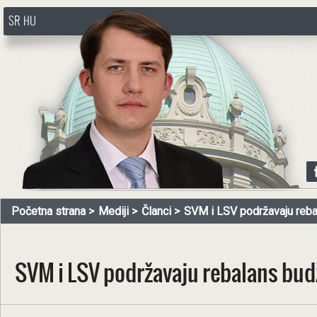
SR
HU
http://www.pasztorbalint.rs/sr
Početna strana
Mediji
Članci
SVM i LSV podržavaju reba
SVM i LSV podržavaju rebalans bud