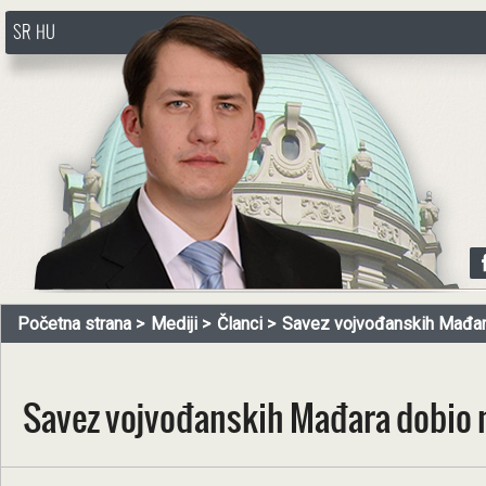
SR
HU
http://www.pasztorbalint.rs/sr
Početna strana
Mediji
Članci
Savez vojvođanskih Mađara
Savez vojvođanskih Mađara dobio 