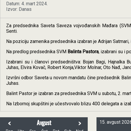
Datum: 4. mart 2024.
Izvor: Danas
Za predsednika Saveta Saveza vojvođanskih Mađara (SVM) da
Senti.
Na poziciju zamenika predsednika izabran je Adrijan Satmari,
Na predlog predsednika SVM
Balinta Pastora
, izabrani su i 
Izabrani su i članovi predsedništva: Bojan Bagi, Hajnalka Bu
Juhas, Elvira Kovač, Robert Konja,Viktor Molnar, Oto Nađ, Janoš
Izvršni odbor Saveta u novom mandatu čine predsednik Balint J
Juhas.
Balint Pastor je izabran za predsednika SVM u subotu, 2. marta
Na Izbornoj skupštini je učestvovalo blizu 400 delegata a izabr
<
>
Avgust
15. avgust 2026