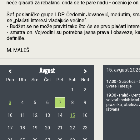
neće glasati za rebalans, onda se te pare nađu - ocenio je on.
Šef poslaničke grupe LDP Čedomir Jovanović, međutim, smatra
se „plaćati interesi vladajuće većine“.
- Budžet se ne može praviti tako što će se prvo plaćati intere
- smatra on. Vojvodini su potrebna jasna prava i obaveze, 
definiše.
M. MALEŠ
<
>
Avgust
15. avgust 2026
Pon
Uto
Sre
Čet
Pet
Sub
Ned
17,00
- Subotica - 
Svete Terezije
1
2
19,30
- Palić - Ce
vojvođanskih Mađ
3
4
5
6
7
8
9
praznika, obeležav
Ištvana
10
11
12
13
14
15
16
17
18
19
20
21
22
23