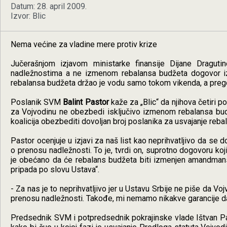
Datum: 28. april 2009.
Izvor: Blic
Nema većine za vladine mere protiv krize
Jučerašnjom izjavom ministarke finansije Dijane Dragut
nadležnostima a ne izmenom rebalansa budžeta dogovor iz
rebalansa budžeta držao je vodu samo tokom vikenda, a prego
Poslanik SVM
Balint Pastor
kaže za „Blic“ da njihova četiri 
za Vojvodinu ne obezbedi isključivo izmenom rebalansa bu
koalicija obezbediti dovoljan broj poslanika za usvajanje reba
Pastor ocenjuje u izjavi za naš list kao neprihvatljivo da s
o prenosu nadležnosti. To je, tvrdi on, suprotno dogovoru k
je obećano da će rebalans budžeta biti izmenjen amandmansk
pripada po slovu Ustava“.
- Za nas je to neprihvatljivo jer u Ustavu Srbije ne piše da 
prenosu nadležnosti. Takođe, mi nemamo nikakve garancije da ć
Predsednik SVM i potpredsednik pokrajinske vlade Ištvan Pa