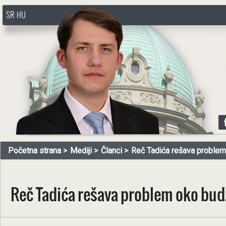
SR
HU
http://www.pasztorbalint.rs/sr
Početna strana
Mediji
Članci
Reč Tadića rešava problem 
Reč Tadića rešava problem oko bud