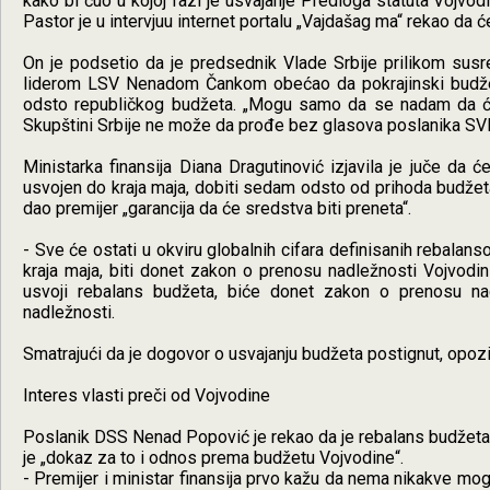
kako bi čuo u kojoj fazi je usvajanje Predloga statuta Vojvo
Pastor je u intervjuu internet portalu „Vajdašag ma“ rekao da ć
On je podsetio da je predsednik Vlade Srbije prilikom sus
liderom LSV Nenadom Čankom obećao da pokrajinski budže
odsto republičkog budžeta. „Mogu samo da se nadam da će s
Skupštini Srbije ne može da prođe bez glasova poslanika SV
Ministarka finansija Diana Dragutinović izjavila je juče da 
usvojen do kraja maja, dobiti sedam odsto od prihoda budžeta.
dao premijer „garancija da će sredstva biti preneta“.
- Sve će ostati u okviru globalnih cifara definisanih rebalansom
kraja maja, biti donet zakon o prenosu nadležnosti Vojvodin
usvoji rebalans budžeta, biće donet zakon o prenosu na
nadležnosti.
Smatrajući da je dogovor o usvajanju budžeta postignut, opozi
Interes vlasti preči od Vojvodine
Poslanik DSS Nenad Popović je rekao da je rebalans budžeta „s
je „dokaz za to i odnos prema budžetu Vojvodine“.
- Premijer i ministar finansija prvo kažu da nema nikakve mo