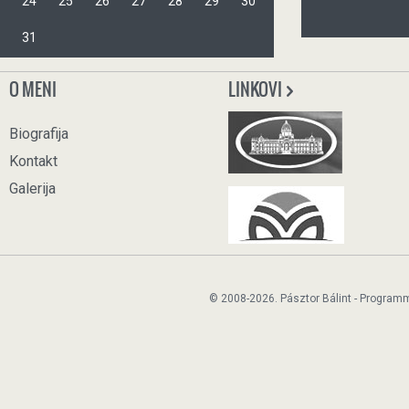
24
25
26
27
28
29
30
31
O MENI
LINKOVI
Biografija
Kontakt
Galerija
© 2008-2026. Pásztor Bálint - Program