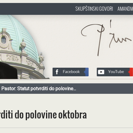
SKUPŠTINSKI GOVORI
AMANDM
sr
http://www.pasztorbalint.rs/sr
Pastor: Statut potvrditi do polovine...
rditi do polovine oktobra