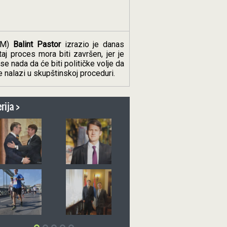
SVM)
Balint Pastor
izrazio je danas
aj proces mora biti završen, jer je
 nada da će biti političke volje da
nalazi u skupštinskoj proceduri.
rija >