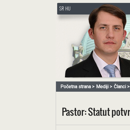
SR
HU
http://www.pasztorbalint.rs/
Početna strana
Mediji
Članci
Pastor: Statut potv