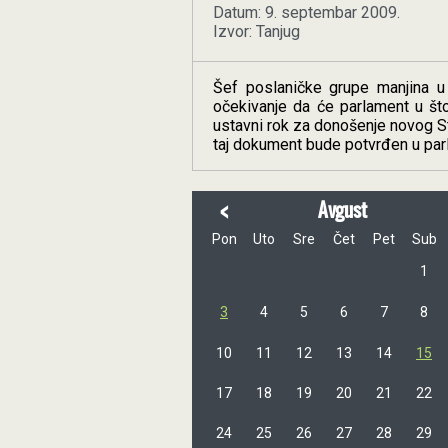
Datum: 9. septembar 2009.
Izvor: Tanjug
Šef poslaničke grupe manjina u
očekivanje da će parlament u što
ustavni rok za donošenje novog St
taj dokument bude potvrđen u parl
<
Avgust
Pon
Uto
Sre
Čet
Pet
Sub
1
3
4
5
6
7
8
10
11
12
13
14
15
17
18
19
20
21
22
24
25
26
27
28
29