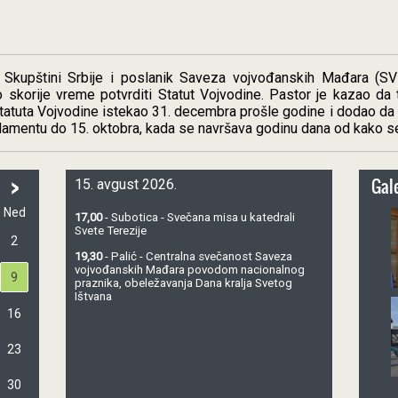
 Skupštini Srbije i poslanik Saveza vojvođanskih Mađara (
 skorije vreme potvrditi Statut Vojvodine. Pastor je kazao da t
atuta Vojvodine istekao 31. decembra prošle godine i dodao da se
amentu do 15. oktobra, kada se navršava godinu dana od kako se 
>
Gale
15. avgust 2026.
Ned
17,00
- Subotica - Svečana misa u katedrali
Svete Terezije
2
19,30
- Palić - Centralna svečanost Saveza
vojvođanskih Mađara povodom nacionalnog
9
praznika, obeležavanja Dana kralja Svetog
Ištvana
16
23
30