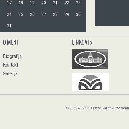
17
18
19
20
21
22
23
24
25
26
27
28
29
30
31
O MENI
LINKOVI
Biografija
Kontakt
Galerija
© 2008-2026. Pásztor Bálint - Program