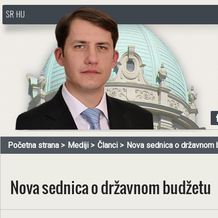
SR
HU
http://www.pasztorbalint.rs/sr
Početna strana
Mediji
Članci
Nova sednica o državnom 
Nova sednica o državnom budžetu