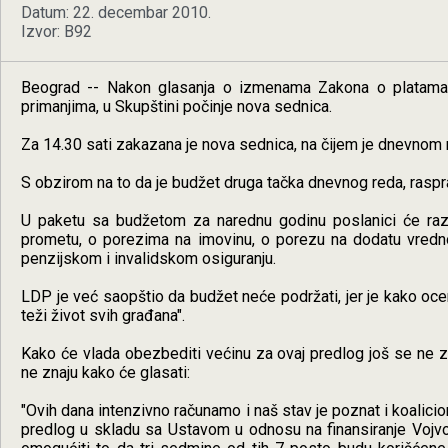
Datum: 22. decembar 2010.
Izvor: B92
Beograd -- Nakon glasanja o izmenama Zakona o platama d
primanjima, u Skupštini počinje nova sednica.
Za 14.30 sati zakazana je nova sednica, na čijem je dnevnom 
S obzirom na to da je budžet druga tačka dnevnog reda, raspr
U paketu sa budžetom za narednu godinu poslanici će ra
prometu, o porezima na imovinu, o porezu na dodatu vredno
penzijskom i invalidskom osiguranju.
LDP je već saopštio da budžet neće podržati, jer je kako ocen
teži život svih građana".
Kako će vlada obezbediti većinu za ovaj predlog još se ne z
ne znaju kako će glasati:
"Ovih dana intenzivno računamo i naš stav je poznat i koalic
predlog u skladu sa Ustavom u odnosu na finansiranje Vojvo