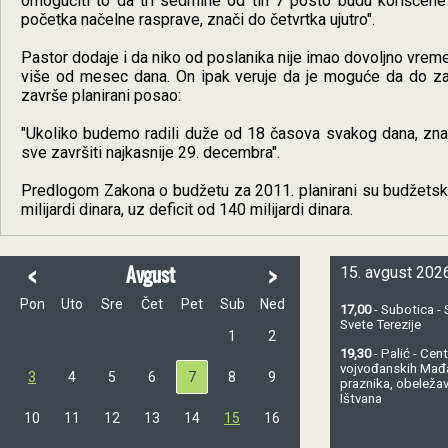
omogućiti to da tri sedmine od tih 7 posto budu korišćene 
početka načelne rasprave, znači do četvrtka ujutro".
Pastor dodaje i da niko od poslanika nije imao dovoljno vreme
više od mesec dana. On ipak veruje da je moguće da do zav
završe planirani posao:
"Ukoliko budemo radili duže od 18 časova svakog dana, zna
sve završiti najkasnije 29. decembra".
Predlogom Zakona o budžetu za 2011. planirani su budžetski p
milijardi dinara, uz deficit od 140 milijardi dinara.
<
>
Avgust
15. avgust 2026
Pon
Uto
Sre
Čet
Pet
Sub
Ned
17,00
- Subotica - 
Svete Terezije
1
2
19,30
- Palić - Ce
vojvođanskih Mađ
3
4
5
6
7
8
9
praznika, obeležav
Ištvana
10
11
12
13
14
15
16