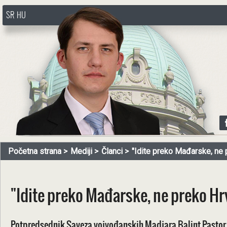
SR
HU
http://www.pasztorbalint.rs/sr
Početna strana
Mediji
Članci
"Idite preko Mađarske, ne p
"Idite preko Mađarske, ne preko Hr
Potpredsednik Saveza vojvođanskih Madjara Balint Pastor p