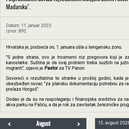
Mađarsku".
Datum: 11. januar 2023.
Izvor: B92
Hrvatska je, podseća on, 1. januara ušla u šengensku zonu.
"S jedne strane, ovo je trosmerni niz pregovora koji je 
kancelarke. Suština je da ovaj problem treba suzbiti na južn
migranti", izjavio je
Pastor
za TV Panon.
Govoreći o rezultatima te stranke u prošloj godini, kada j
obezbeđen novac "za plansku dokumentaciju potrebnu za rasp
prelaza Horgoš".
Dodao je da su na raspolaganju i finansijska sredstva za n
akva parku na Paliću, a da je rok za završetak železničke pr
<
>
Avgust
15. avgust 2026