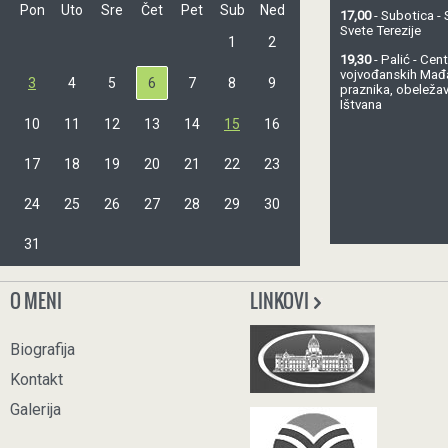
Pon
Uto
Sre
Čet
Pet
Sub
Ned
17,00
- Subotica - 
Svete Terezije
1
2
19,30
- Palić - Ce
vojvođanskih Mađ
3
4
5
6
7
8
9
praznika, obeležav
Ištvana
10
11
12
13
14
15
16
17
18
19
20
21
22
23
24
25
26
27
28
29
30
31
O MENI
LINKOVI
Biografija
Kontakt
Galerija