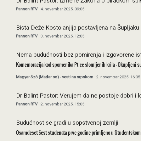
Dr Balint Pastor: izmene Zakona o biračkom sp
Pannon RTV
4. novembar 2025. 09:05
Bista Deže Kostolanjija postavljena na Šupljaku
Pannon RTV
3. novembar 2025. 12:05
Nema budućnosti bez pomirenja i izgovorene is
Komemoracija kod spomenika Ptice slomljenih krila – Okupljeni s
Magyar Szó (Mađar so) - vesti na srpskom
2. novembar 2025. 16:05
Dr Balint Pastor: Verujem da ne postoje dobri i lo
Pannon RTV
2. novembar 2025. 15:05
Budućnost se gradi u sopstvenoj zemlji
Osamdeset šest studenata prve godine primljeno u Studentsko