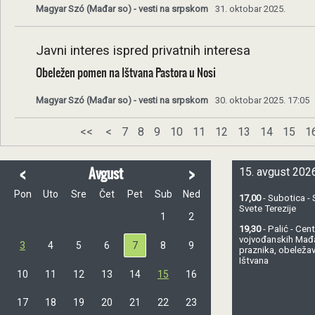
Magyar Szó (Mađar so) - vesti na srpskom
31. oktobar 2025.
Javni interes ispred privatnih interesa
Obeležen pomen na Ištvana Pastora u Nosi
Magyar Szó (Mađar so) - vesti na srpskom
30. oktobar 2025. 17:05
<<
<
7
8
9
10
11
12
13
14
15
1
<
>
Avgust
15. avgust 2026
Pon
Uto
Sre
Čet
Pet
Sub
Ned
17,00
- Subotica - 
Svete Terezije
1
2
19,30
- Palić - Ce
vojvođanskih Mađ
3
4
5
6
7
8
9
praznika, obeležav
Ištvana
10
11
12
13
14
15
16
17
18
19
20
21
22
23