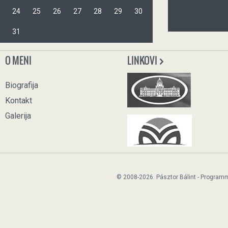
24
25
26
27
28
29
30
31
O MENI
LINKOVI
Biografija
Kontakt
Galerija
© 2008-2026. Pásztor Bálint - Program