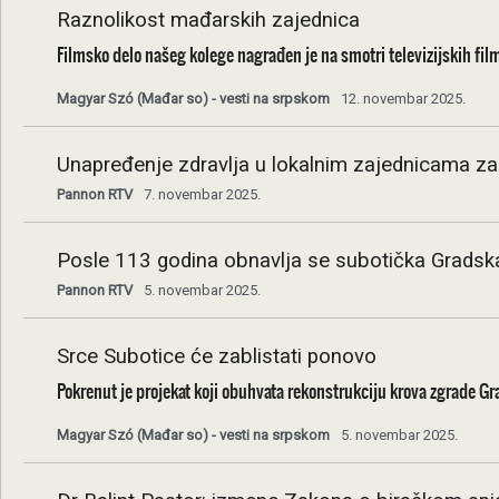
Raznolikost mađarskih zajednica
Filmsko delo našeg kolege nagrađen je na smotri televizijskih fi
Magyar Szó (Mađar so) - vesti na srpskom
12. novembar 2025.
Unapređenje zdravlja u lokalnim zajednicama z
Pannon RTV
7. novembar 2025.
Posle 113 godina obnavlja se subotička Gradsk
Pannon RTV
5. novembar 2025.
Srce Subotice će zablistati ponovo
Pokrenut je projekat koji obuhvata rekonstrukciju krova zgrade G
Magyar Szó (Mađar so) - vesti na srpskom
5. novembar 2025.