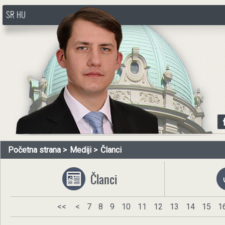
SR
HU
http://www.pasztorbalint.rs/sr
Početna strana
Mediji
Članci
Članci
<<
<
7
8
9
10
11
12
13
14
15
1