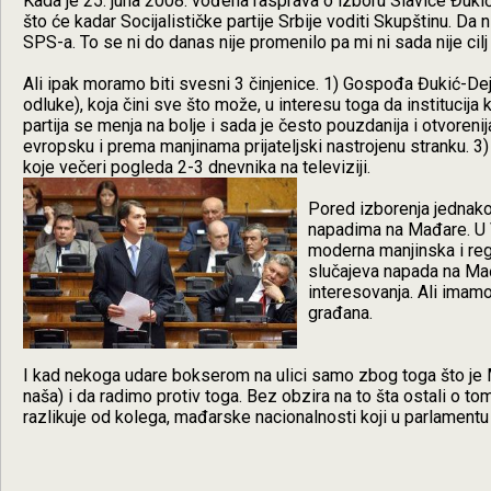
Kada je 25. juna 2008. vođena rasprava o izboru Slavice Đuk
što će kadar Socijalističke partije Srbije voditi Skupštinu. Da
SPS-a. To se ni do danas nije promenilo pa mi ni sada nije cil
Ali ipak moramo biti svesni 3 činjenice. 1) Gospođa Đukić-Deja
odluke), koja čini sve što može, u interesu toga da institucija 
partija se menja na bolje i sada je često pouzdanija i otvore
evropsku i prema manjinama prijateljski nastrojenu stranku. 3) 
koje večeri pogleda 2-3 dnevnika na televiziji.
Pored izborenja jednakos
napadima na Mađare. U V
moderna manjinska i regi
slučajeva napada na Ma
interesovanja. Ali imam
građana.
I kad nekoga udare bokserom na ulici samo zbog toga što je 
naša) i da radimo protiv toga. Bez obzira na to šta ostali o to
razlikuje od kolega, mađarske nacionalnosti koji u parlament