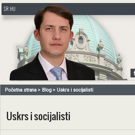
SR
HU
http://www.pasztorbalint.rs/sr
Početna strana
Blog
Uskrs i socijalisti
Uskrs i socijalisti