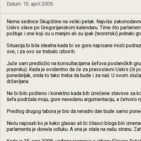
Datum: 10. april 2009.
Nema sednice Skupštine na veliki petak. Najviše zakonodavno t
Uskrs slave po Gregorijanskom kalendaru. Time što parlament n
poštuje i one koji su u manjini ali su ipak (teoretski) jednaki 
Situacija bi bila idealna kada bi se gore napisane misli pod
sve, i za ovo se trebalo izboriti.
Juče sam predložio na konsultacijama šefova poslaničkih grupa
prazniku). Kada je evidentno da će za pravoslavni Uskrs (ili jo
ponedeljak, onda to tako treba da bude i za naš. U ovom slučaj
državljana.
Ne bi bilo pošteno i korektno kada bih izrečene stavove sa ko
šefa podržala moju, gore navedenu argumentaciju, a četvoro njih
Predlog drugog tabora je bio da neradni dan bude samo ponede
Neću napisati ko je kako glasao ali bi čitaoci bloga bili iznen
parlamenta je donela odluku. A ona je stala na našu stranu. Za