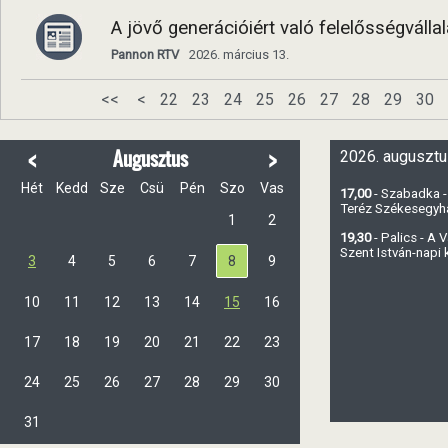
A jövő generációiért való felelősségválla
Pannon RTV
2026. március 13.
<<
<
22
23
24
25
26
27
28
29
30
<
>
Augusztus
2026. augusztu
Hét
Kedd
Sze
Csü
Pén
Szo
Vas
17,00
- Szabadka -
Teréz Székesegy
1
2
19,30
- Palics - A
Szent István-napi
3
4
5
6
7
8
9
10
11
12
13
14
15
16
17
18
19
20
21
22
23
24
25
26
27
28
29
30
31