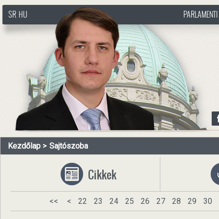
SR
HU
PARLAMENTI
http://www.pasztorbalint.rs/hu
Kezdőlap
Sajtószoba
Cikkek
<<
<
22
23
24
25
26
27
28
29
30