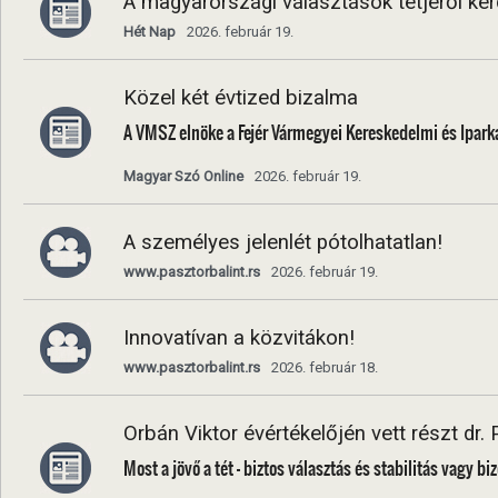
A magyarországi választások tétjéről ké
Hét Nap
2026. február 19.
Közel két évtized bizalma
A VMSZ elnöke a Fejér Vármegyei Kereskedelmi és Ipark
Magyar Szó Online
2026. február 19.
A személyes jelenlét pótolhatatlan!
www.pasztorbalint.rs
2026. február 19.
Innovatívan a közvitákon!
www.pasztorbalint.rs
2026. február 18.
Orbán Viktor évértékelőjén vett részt dr. 
Most a jövő a tét – biztos választás és stabilitás vagy 