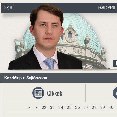
SR
HU
PARLAMENTI
http://www.pasztorbalint.rs/hu
Kezdőlap
Sajtószoba
Cikkek
<<
<
32
33
34
35
36
37
38
39
40