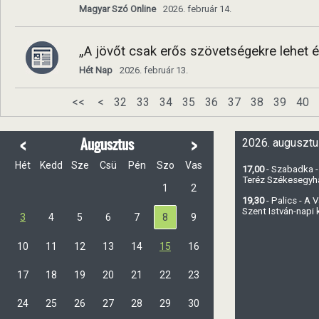
Magyar Szó Online
2026. február 14.
„A jövőt csak erős szövetségekre lehet é
Hét Nap
2026. február 13.
<<
<
32
33
34
35
36
37
38
39
40
<
>
Augusztus
2026. augusztu
Hét
Kedd
Sze
Csü
Pén
Szo
Vas
17,00
- Szabadka -
Teréz Székesegy
1
2
19,30
- Palics - A
Szent István-napi
3
4
5
6
7
8
9
10
11
12
13
14
15
16
17
18
19
20
21
22
23
24
25
26
27
28
29
30