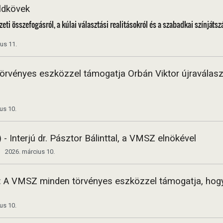
ldkövek
zeti összefogásról, a kúlai választási realitásokról és a szabadkai színjáts
us 11.
rvényes eszközzel támogatja Orbán Viktor újraválasz
us 10.
- Interjú dr. Pásztor Bálinttal, a VMSZ elnökével
2026. március 10.
nt: A VMSZ minden törvényes eszközzel támogatja, hog
us 10.