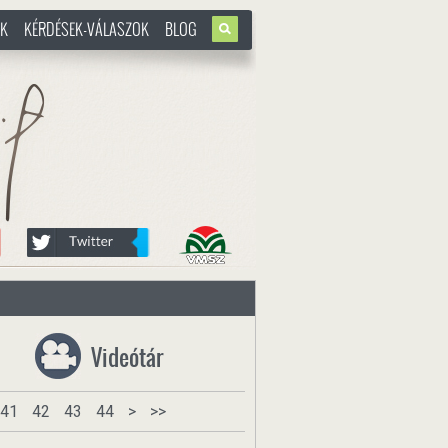
OK
KÉRDÉSEK-VÁLASZOK
BLOG
u
Videótár
41
42
43
44
>
>>