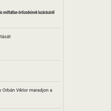
zás méltatlan évtizedeinek lezárásáról
tását
y Orbán Viktor maradjon a