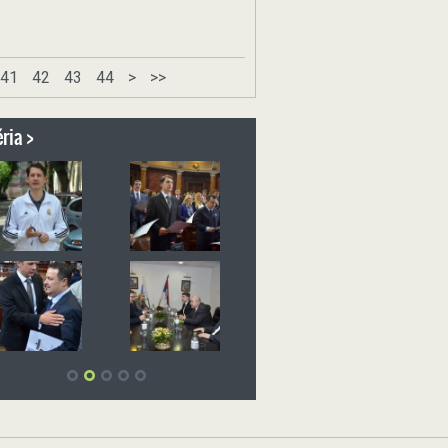
41
42
43
44
>
>>
ria >