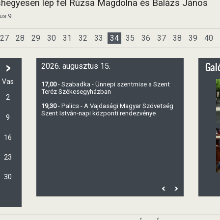
hegyesen lép fel Rúzsa Magdolna és Balázs János
us 9.
27
28
29
30
31
32
33
34
35
36
37
38
39
40
>
Galé
2026. augusztus 15.
Vas
17,00
- Szabadka - Ünnepi szentmise a Szent
Teréz Székesegyházban
2
19,30
- Palics - A Vajdasági Magyar Szövetség
Szent István-napi központi rendezvénye
9
16
23
30