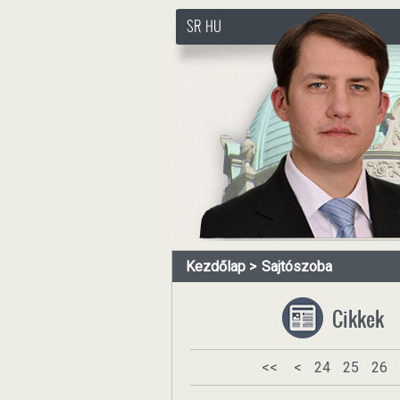
SR
HU
http://www.pasztorbalint.rs
Kezdőlap
Sajtószoba
Cikkek
<<
<
24
25
26