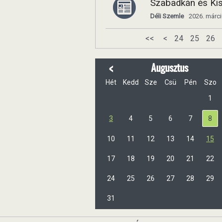
Szabadkán és Kis
Déli Szemle
2026. márci
<<
<
24
25
26
<
Augusztus
Hét
Kedd
Sze
Csü
Pén
Szo
1
3
4
5
6
7
8
10
11
12
13
14
15
17
18
19
20
21
22
24
25
26
27
28
29
31