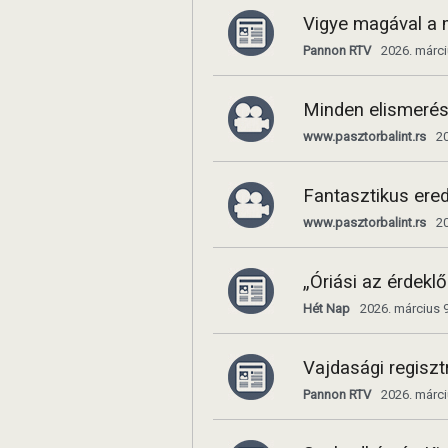
Vigye magával a 
Pannon RTV
2026. márci
Minden elismerés
www.pasztorbalint.rs
20
Fantasztikus ered
www.pasztorbalint.rs
20
„Óriási az érdekl
Hét Nap
2026. március 9
Vajdasági regiszt
Pannon RTV
2026. márci