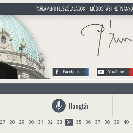
PARLAMENTI FELSZÓLALÁSOK
MÓDOSÍTÁSI INDÍTVÁNY
/hu
http://www.pasztorbalint.rs/h
Hangtár
27
28
29
30
31
32
33
34
35
36
37
38
39
40