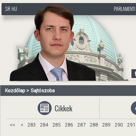
SR
HU
PARLAMENTI
http://www.pasztorbalint.rs/hu
Kezdőlap
Sajtószoba
Cikkek
<<
<
283
284
285
286
287
288
289
290
291