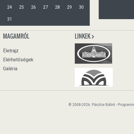
24
25
26
27
28
29
30
31
MAGAMRÓL
LINKEK
Életrajz
Elérhetőségek
Galéria
© 2008-2026. Pásztor Bálint - Program