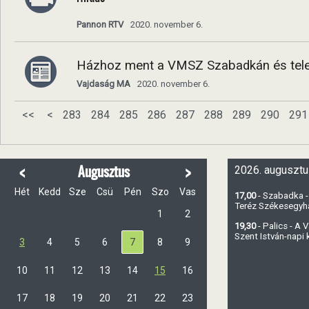
Pannon RTV
2020. november 6.
Házhoz ment a VMSZ Szabadkán és telepü
Vajdaság MA
2020. november 6.
<<
<
283
284
285
286
287
288
289
290
291
<
>
Augusztus
2026. augusztu
Hét
Kedd
Sze
Csü
Pén
Szo
Vas
17,00
- Szabadka -
Teréz Székesegy
1
2
19,30
- Palics - A
Szent István-napi
3
4
5
6
7
8
9
10
11
12
13
14
15
16
17
18
19
20
21
22
23