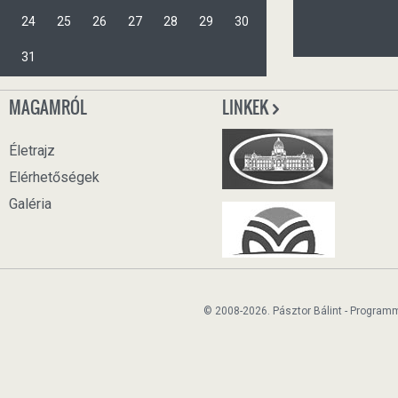
24
25
26
27
28
29
30
31
MAGAMRÓL
LINKEK
Életrajz
Elérhetőségek
Galéria
© 2008-2026. Pásztor Bálint - Program