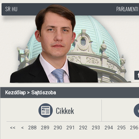
SR
HU
PARLAMENTI
http://www.pasztorbalint.rs/hu
Kezdőlap
Sajtószoba
Cikkek
<<
<
288
289
290
291
292
293
294
295
296