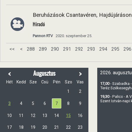
Beruházások Csantavéren, Hajdújáráso
Híradó
Pannon RTV
2020. szeptember 25.
<<
<
288
289
290
291
292
293
294
295
296
<
>
Augusztus
2026. augusztu
Hét
Kedd
Sze
Csü
Pén
Szo
Vas
17,00
- Szabadka -
Teréz Székesegy
1
2
19,30
- Palics - A
Szent István-napi
3
4
5
6
7
8
9
10
11
12
13
14
15
16
17
18
19
20
21
22
23