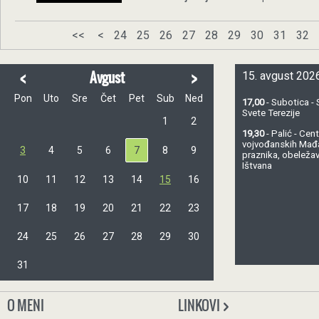
<<
<
24
25
26
27
28
29
30
31
32
<
>
Avgust
15. avgust 2026
Pon
Uto
Sre
Čet
Pet
Sub
Ned
17,00
- Subotica - 
Svete Terezije
1
2
19,30
- Palić - Ce
vojvođanskih Mađ
3
4
5
6
7
8
9
praznika, obeležav
Ištvana
10
11
12
13
14
15
16
17
18
19
20
21
22
23
24
25
26
27
28
29
30
31
O MENI
LINKOVI