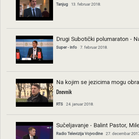
Tanjug
13. februar 2018.
Drugi Subotički polumaraton - N
Super - Info
7. februar 2018.
Na kojim se jezicima mogu obrać
Dnevnik
RTS
24. januar 2018.
Sučeljavanje - Balint Pastor, M
Radio Televizija Vojvodine
27. decembar 2017