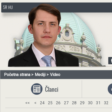
SR
HU
http://www.pasztorbalint.rs/sr
Početna strana
Mediji
Video
Članci
<<
<
24
25
26
27
28
29
30
31
32