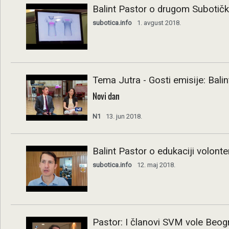
Balint Pastor o drugom Suboti
subotica.info
1. avgust 2018.
Tema Jutra - Gosti emisije: Balin
Novi dan
N1
13. jun 2018.
Balint Pastor o edukaciji volont
subotica.info
12. maj 2018.
Pastor: I članovi SVM vole Beogr