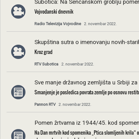
Subotica: Na Senćanskom groblju pomen
Vojvođanski dnevnik
Radio Televizija Vojvodine
2. novembar 2022.
Skupština sutra o imenovanju novih-starih
Kroz grad
RTV Subotica
2. novembar 2022.
Sve manje državnog zemljišta u Srbiji za
Smanjenje je posledica povrata zemlje po osnovu restituci
Pannon RTV
2. novembar 2022.
Pomen žrtvama iz 1944/45. kod spomenika
Na Dan mrtvih kod spomenika „Ptica slomljenih krila“