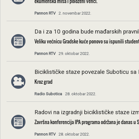
ekumenska misa i položeni venci.
Pannon RTV
2. novembar 2022.
Da i za 10 godina bude mađarskih pravnik
Veliku većnicu Gradske kuće ponovo su ispunili student
Pannon RTV
29. oktobar 2022.
Biciklističke staze povezale Suboticu 
Kroz grad
Radio Subotica
28. oktobar 2022.
Radovi na izgradnji biciklističke staze 
Završna konferencija IPA programa održana je danas u S
Pannon RTV
28. oktobar 2022.