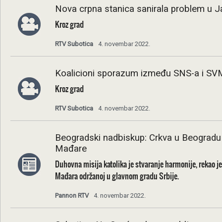
Nova crpna stanica sanirala problem u Ja
Kroz grad
RTV Subotica
4. novembar 2022.
Koalicioni sporazum između SNS-a i SVM-
Kroz grad
RTV Subotica
4. novembar 2022.
Beogradski nadbiskup: Crkva u Beogradu 
Mađare
Duhovna misija katolika je stvaranje harmonije, rekao 
Mađara održanoj u glavnom gradu Srbije.
Pannon RTV
4. novembar 2022.