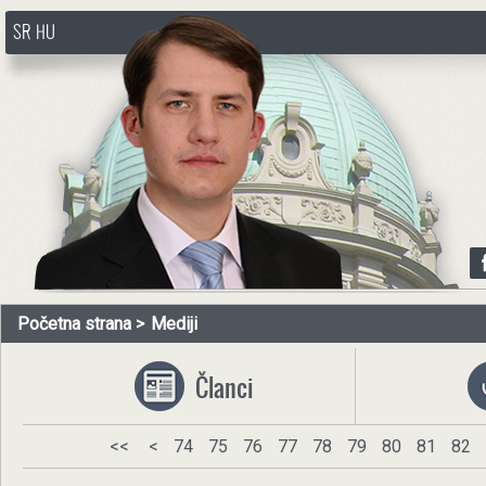
SR
HU
http://www.pasztorbalint.rs/sr
Početna strana
Mediji
Članci
<<
<
74
75
76
77
78
79
80
81
82