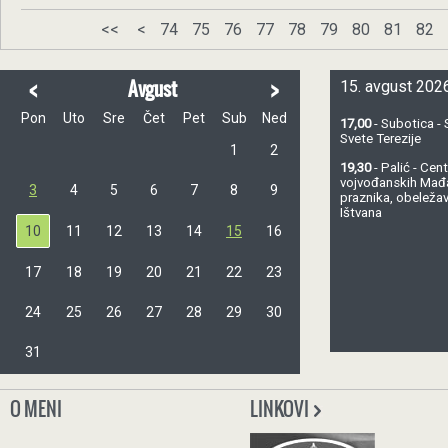
<<
<
74
75
76
77
78
79
80
81
82
<
>
Avgust
15. avgust 2026
Pon
Uto
Sre
Čet
Pet
Sub
Ned
17,00
- Subotica - 
Svete Terezije
1
2
19,30
- Palić - Ce
vojvođanskih Mađ
3
4
5
6
7
8
9
praznika, obeležav
Ištvana
10
11
12
13
14
15
16
17
18
19
20
21
22
23
24
25
26
27
28
29
30
31
O MENI
LINKOVI