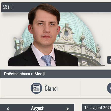
SR
HU
http://www.pasztorbalint.rs/sr
Početna strana
Mediji
Članci
<
>
Avgust
15. avgust 2026