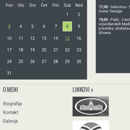
Pon
Uto
Sre
Čet
Pet
Sub
Ned
17,00
- Subotica - 
Svete Terezije
1
2
19,30
- Palić - Ce
vojvođanskih Mađ
3
4
5
6
7
8
9
praznika, obeležav
Ištvana
10
11
12
13
14
15
16
17
18
19
20
21
22
23
24
25
26
27
28
29
30
31
O MENI
LINKOVI
Biografija
Kontakt
Galerija