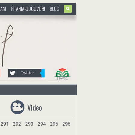
ANI
PITANJA-ODGOVORI
BLOG
Video
291
292
293
294
295
296