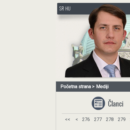
SR
HU
http://www.pasztorbalint.rs/
Početna strana
Mediji
Članci
<<
<
276
277
278
279