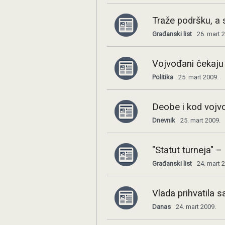
Traže podršku, a s
Građanski list
26. mart 
Vojvođani čekaju
Politika
25. mart 2009.
Deobe i kod vojv
Dnevnik
25. mart 2009.
"Statut turneja" – p
Građanski list
24. mart 
Vlada prihvatila
Danas
24. mart 2009.