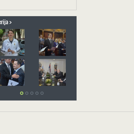
rija >