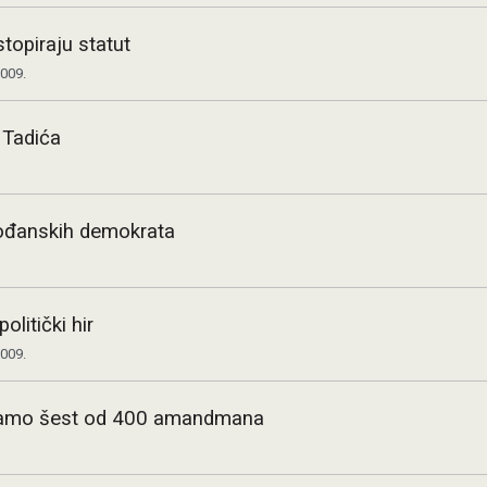
topiraju statut
2009.
 Tadića
ođanskih demokrata
olitički hir
2009.
 samo šest od 400 amandmana