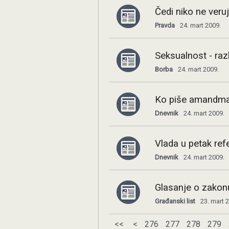
Čedi niko ne veru
Pravda
24. mart 2009.
Seksualnost - razli
Borba
24. mart 2009.
Ko piše amandm
Dnevnik
24. mart 2009.
Vlada u petak ref
Dnevnik
24. mart 2009.
Glasanje o zakon
Građanski list
23. mart 
<<
<
276
277
278
279