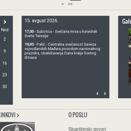
>
>>
>
Gale
15. avgust 2026.
Ned
17,00
- Subotica - Svečana misa u katedrali
Svete Terezije
2
19,30
- Palić - Centralna svečanost Saveza
vojvođanskih Mađara povodom nacionalnog
9
praznika, obeležavanja Dana kralja Svetog
Ištvana
16
23
30
LINKOVI
O POSLU
Skupštinski govori