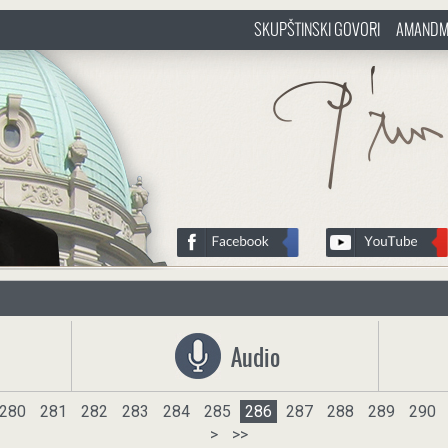
SKUPŠTINSKI GOVORI
AMANDM
sr
http://www.pasztorbalint.rs/sr
Audio
280
281
282
283
284
285
286
287
288
289
290
>
>>