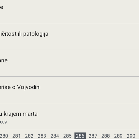
je
čitost ili patologija
ane
eriše o Vojvodini
u krajem marta
2009.
280
281
282
283
284
285
286
287
288
289
290