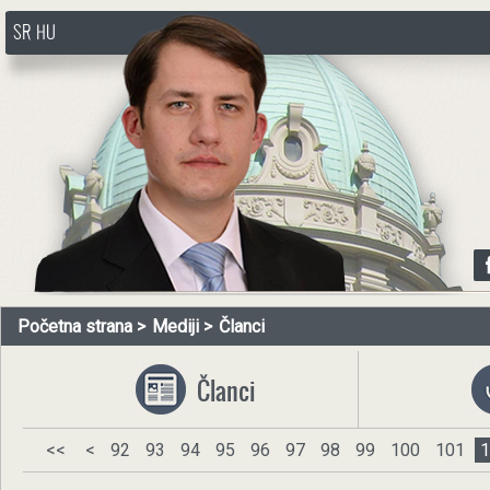
SR
HU
http://www.pasztorbalint.rs/sr
Početna strana
Mediji
Članci
Članci
<<
<
92
93
94
95
96
97
98
99
100
101
1