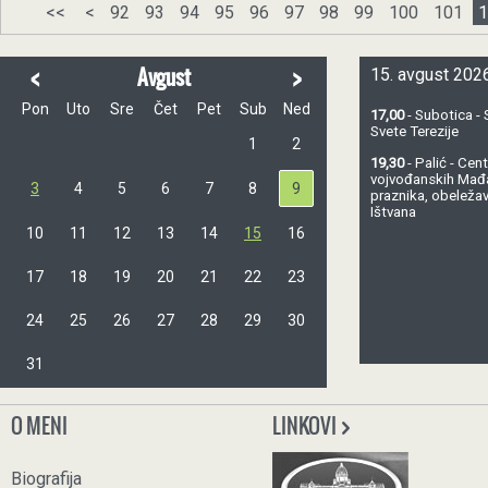
<<
<
92
93
94
95
96
97
98
99
100
101
1
<
>
Avgust
15. avgust 2026
Pon
Uto
Sre
Čet
Pet
Sub
Ned
17,00
- Subotica - 
Svete Terezije
1
2
19,30
- Palić - Ce
vojvođanskih Mađ
3
4
5
6
7
8
9
praznika, obeležav
Ištvana
10
11
12
13
14
15
16
17
18
19
20
21
22
23
24
25
26
27
28
29
30
31
O MENI
LINKOVI
Biografija