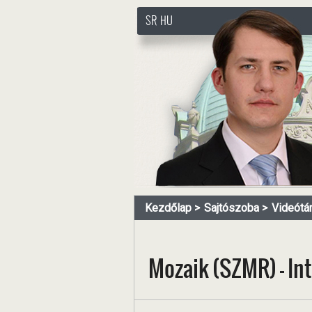
SR
HU
http://www.pasztorbalint.rs
Kezdőlap
Sajtószoba
Videótá
Mozaik (SZMR) - Int