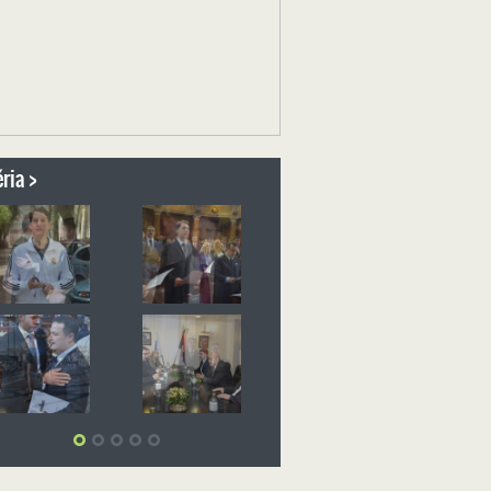
ria >