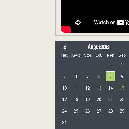
<
Augusztus
Hét
Kedd
Sze
Csü
Pén
Szo
1
3
4
5
6
7
8
10
11
12
13
14
15
17
18
19
20
21
22
24
25
26
27
28
29
31