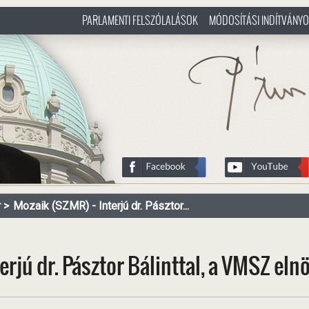
PARLAMENTI FELSZÓLALÁSOK
MÓDOSÍTÁSI INDÍTVÁNY
/hu
http://www.pasztorbalint.rs/h
r
Mozaik (SZMR) - Interjú dr. Pásztor...
erjú dr. Pásztor Bálinttal, a VMSZ eln