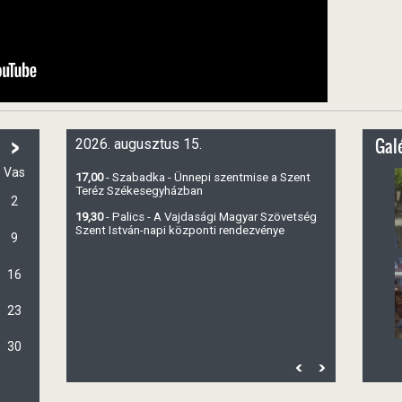
>
Galé
2026. augusztus 15.
Vas
17,00
- Szabadka - Ünnepi szentmise a Szent
Teréz Székesegyházban
2
19,30
- Palics - A Vajdasági Magyar Szövetség
Szent István-napi központi rendezvénye
9
16
23
30