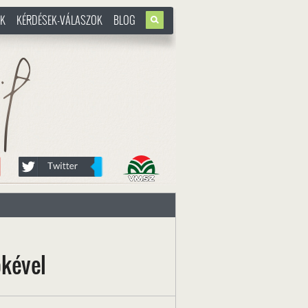
OK
KÉRDÉSEK-VÁLASZOK
BLOG
u
ökével