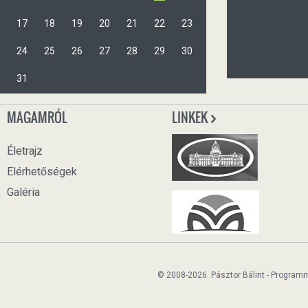
17
18
19
20
21
22
23
24
25
26
27
28
29
30
31
MAGAMRÓL
LINKEK
Életrajz
Elérhetőségek
Galéria
© 2008-2026. Pásztor Bálint - Program