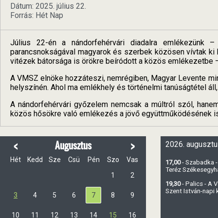
Dátum: 2025. július 22.
Forrás: Hét Nap
Július 22-én a nándorfehérvári diadalra emlékezünk 
parancsnokságával magyarok és szerbek közösen vívtak ki 
vitézek bátorsága is örökre beíródott a közös emlékezetbe 
A VMSZ elnöke hozzáteszi, nemrégiben, Magyar Levente minis
helyszínén. Ahol ma emlékhely és történelmi tanúságtétel áll, 
A nándorfehérvári győzelem nemcsak a múltról szól, hanem 
közös hősökre való emlékezés a jövő együttműködésének is s
<
>
Augusztus
2026. augusztu
Hét
Kedd
Sze
Csü
Pén
Szo
Vas
17,00
- Szabadka -
Teréz Székesegy
1
2
19,30
- Palics - A
Szent István-napi
3
4
5
6
7
8
9
10
11
12
13
14
15
16