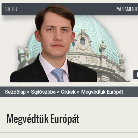
SR
HU
PARLAMENTI
http://www.pasztorbalint.rs/hu
Kezdőlap
Sajtószoba
Cikkek
Megvédtük Európát
Megvédtük Európát