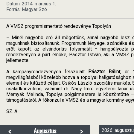
Dátum: 2014. március 1.
Forrás: Magyar Szó
A VMSZ programismertető rendezvénye Topolyán
– Minél nagyobb erő áll mögöttünk, annál nagyobb lesz 
magunknak biztosítanunk. Programunk lényege, szándéka és cé
erőt kapott: az elvándorlás folyamatát – hangsúlyozta
rendezvényén a párt elnöke, Pásztor István, aki a VMSZ p
jellemezte.
A kampányrendezvényen felszólalt
Pásztor Bálint
, dr.
megvilágításból közelebb hozva a topolyai hallgatósághoz 
elemeit és kitűzött céljait. Csikós László szociális munkás
családkonzulens, valamint dr. Nagy Imre egyetemi tanár is
Mernyák Melinda, Topolya polgármestere is köszöntötte –
támogatásáról. A főkonzul a VMSZ és a magyar kormány eg
SZ. A.
<
>
Augusztus
2026. augusztu