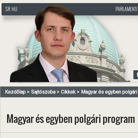
SR
HU
PARLAMENTI
http://www.pasztorbalint.rs/hu
Kezdőlap
Sajtószoba
Cikkek
Magyar és egyben polgári
Magyar és egyben polgári program