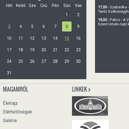
Hét
Kedd
Sze
Csü
Pén
Szo
Vas
17,00
- Szabadka -
Teréz Székesegy
1
2
19,30
- Palics - A
Szent István-napi
3
4
5
6
7
8
9
10
11
12
13
14
15
16
17
18
19
20
21
22
23
24
25
26
27
28
29
30
31
MAGAMRÓL
LINKEK
Életrajz
Elérhetőségek
Galéria