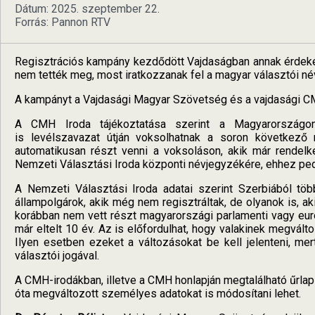
Dátum: 2025. szeptember 22.
Forrás: Pannon RTV
Regisztrációs kampány kezdődött Vajdaságban annak érdeké
nem tették meg, most iratkozzanak fel a magyar választói né
A kampányt a Vajdasági Magyar Szövetség és a vajdasági CMH
A CMH Iroda tájékoztatása szerint a Magyarországo
is levélszavazat útján voksolhatnak a soron következ
automatikusan részt venni a voksoláson, akik már rendelke
Nemzeti Választási Iroda központi névjegyzékére, ehhez ped
A Nemzeti Választási Iroda adatai szerint Szerbiából tö
állampolgárok, akik még nem regisztráltak, de olyanok is, akik
korábban nem vett részt magyarországi parlamenti vagy euró
már eltelt 10 év. Az is előfordulhat, hogy valakinek megvált
Ilyen esetben ezeket a változásokat be kell jelenteni, m
választói jogával.
A CMH-irodákban, illetve a CMH honlapján megtalálható űrlap 
óta megváltozott személyes adatokat is módosítani lehet.