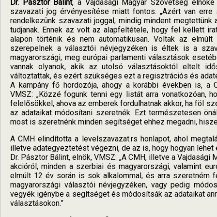
Dr. Pásztor Bálint
, a Vajdasági Magyar Szövetség elnöke 
szavazati jog érvényesítése miatt fontos. „Azért van erre
rendelkezünk szavazati joggal, mindig mindent megtettünk 
tudjanak. Ennek az volt az alapfeltétele, hogy fel kellett
alapon történik és nem automatikusan. Voltak az elmúlt
szerepelnek a választói névjegyzéken is éltek is a sza
magyarországi, meg európai parlamenti választások esetébe
vannak olyanok, akik az utolsó választásoktól eltelt idő
változtattak, és ezért szükséges ezt a regisztrációs és ada
A kampány fő hordozója, ahogy a korábbi években is, a CMH
VMSZ: „Közzé fogunk tenni egy listát arra vonatkozóan, h
felelősökkel, ahova az emberek fordulhatnak akkor, ha föl sz
az adataikat módosítani szeretnék. Ezt természetesen önál
most is szeretnénk minden segítséget ehhez megadni, hiszen 
A CMH elindította a levelszavazat.rs honlapot, ahol megtalá
illetve adategyeztetést végezni, de az is, hogy hogyan lehe
Dr. Pásztor Bálint, elnök, VMSZ: „A CMH, illetve a Vajdasági 
akcióról, minden a szerbiai és magyarországi, valamint eu
elmúlt 12 év során is sok alkalommal, és arra szeretném f
magyarországi választói névjegyzéken, vagy pedig módosul
vegyék igénybe a segítséget és módosítsák az adataikat ann
választásokon.”