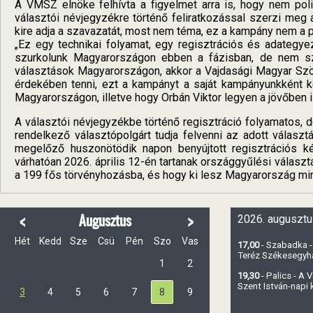
A VMSZ elnöke felhívta a figyelmet arra is, hogy nem polit
választói névjegyzékre történő feliratkozással szerzi meg
kire adja a szavazatát, most nem téma, ez a kampány nem a pol
„Ez egy technikai folyamat, egy regisztrációs és adategyez
szurkolunk Magyarországon ebben a fázisban, de nem szer
választások Magyarországon, akkor a Vajdasági Magyar Szö
érdekében tenni, ezt a kampányt a saját kampányunkként
Magyarországon, illetve hogy Orbán Viktor legyen a jövőben i
A választói névjegyzékbe történő regisztráció folyamatos,
rendelkező választópolgárt tudja felvenni az adott válas
megelőző huszonötödik napon benyújtott regisztrációs k
várhatóan 2026. április 12-én tartanak országgyűlési választ
a 199 fős törvényhozásba, és hogy ki lesz Magyarország min
<
>
Augusztus
2026. augusztu
Hét
Kedd
Sze
Csü
Pén
Szo
Vas
17,00
- Szabadka -
Teréz Székesegy
1
2
19,30
- Palics - A
Szent István-napi
3
4
5
6
7
8
9