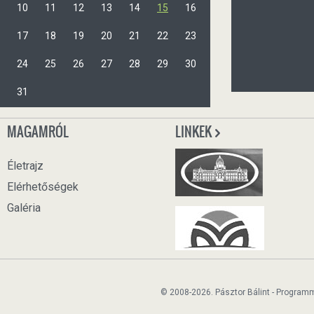
10
11
12
13
14
15
16
17
18
19
20
21
22
23
24
25
26
27
28
29
30
31
MAGAMRÓL
LINKEK
Életrajz
Elérhetőségek
Galéria
© 2008-2026. Pásztor Bálint - Program