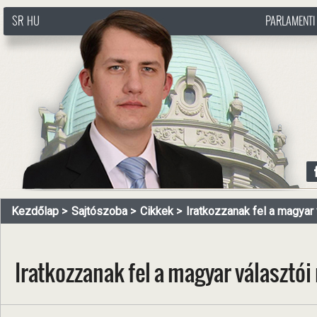
SR
HU
PARLAMENTI
http://www.pasztorbalint.rs/hu
Kezdőlap
Sajtószoba
Cikkek
Iratkozzanak fel a magyar v
Iratkozzanak fel a magyar választói