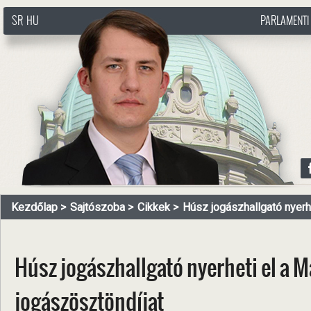
SR
HU
PARLAMENTI
http://www.pasztorbalint.rs/hu
Kezdőlap
Sajtószoba
Cikkek
Húsz jogászhallgató nyerhet
Húsz jogászhallgató nyerheti el a 
jogászösztöndíjat