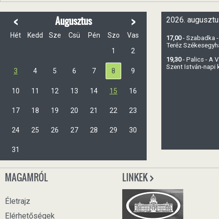
<
>
Augusztus
2026. augusztu
Hét
Kedd
Sze
Csü
Pén
Szo
Vas
17,00
- Szabadka -
Teréz Székesegy
1
2
19,30
- Palics - A
Szent István-napi
3
4
5
6
7
8
9
10
11
12
13
14
15
16
17
18
19
20
21
22
23
24
25
26
27
28
29
30
31
MAGAMRÓL
LINKEK
Életrajz
Elérhetőségek