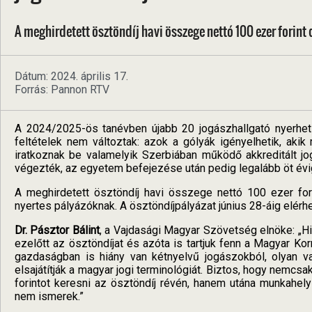
A meghirdetett ösztöndíj havi összege nettó 100 ezer forint 
Dátum: 2024. április 17.
Forrás: Pannon RTV
A 2024/2025-ös tanévben újabb 20 jogászhallgató nyerheti
feltételek nem változtak: azok a gólyák igényelhetik, ak
iratkoznak be valamelyik Szerbiában működő akkreditált jog
végezték, az egyetem befejezése után pedig legalább öt évi
A meghirdetett ösztöndíj havi összege nettó 100 ezer fori
nyertes pályázóknak. A ösztöndíjpályázat június 28-áig elérh
Dr. Pásztor Bálint
, a Vajdasági Magyar Szövetség elnöke: „H
ezelőtt az ösztöndíjat és azóta is tartjuk fenn a Magyar 
gazdaságban is hiány van kétnyelvű jogászokból, olyan v
elsajátítják a magyar jogi terminológiát. Biztos, hogy nemcsa
forintot keresni az ösztöndíj révén, hanem utána munkahely 
nem ismerek.”