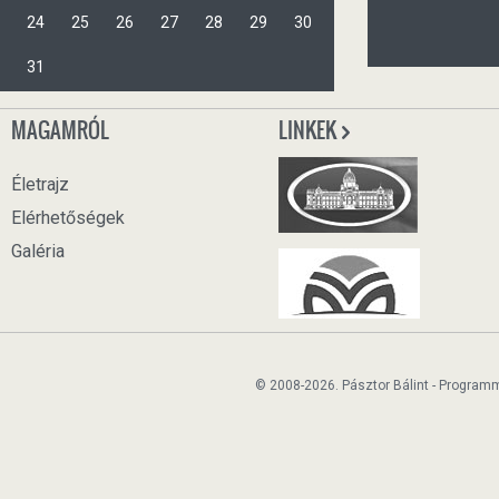
24
25
26
27
28
29
30
31
MAGAMRÓL
LINKEK
Életrajz
Elérhetőségek
Galéria
© 2008-2026. Pásztor Bálint - Program