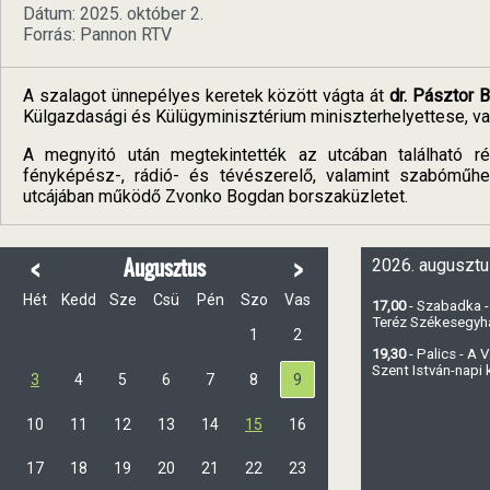
Dátum: 2025. október 2.
Forrás: Pannon RTV
A szalagot ünnepélyes keretek között vágta át
dr. Pásztor B
Külgazdasági és Külügyminisztérium miniszterhelyettese, va
A megnyitó után megtekintették az utcában található rég
fényképész-, rádió- és tévészerelő, valamint szabóműhe
utcájában működő Zvonko Bogdan borszaküzletet.
<
>
Augusztus
2026. augusztu
Hét
Kedd
Sze
Csü
Pén
Szo
Vas
17,00
- Szabadka -
Teréz Székesegy
1
2
19,30
- Palics - A
Szent István-napi
3
4
5
6
7
8
9
10
11
12
13
14
15
16
17
18
19
20
21
22
23