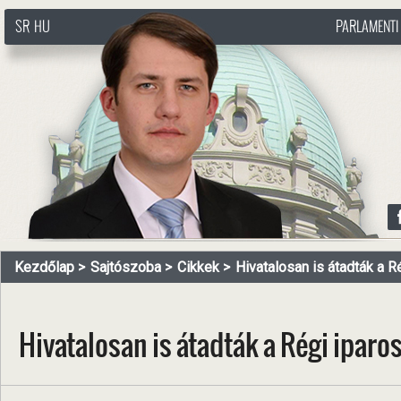
SR
HU
PARLAMENTI
http://www.pasztorbalint.rs/hu
Kezdőlap
Sajtószoba
Cikkek
Hivatalosan is átadták a Rég
Hivatalosan is átadták a Régi ipar