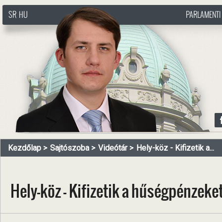
SR
HU
PARLAMENTI
http://www.pasztorbalint.rs/hu
Kezdőlap
Sajtószoba
Videótár
Hely-köz - Kifizetik a...
Hely-köz - Kifizetik a hűségpénzek