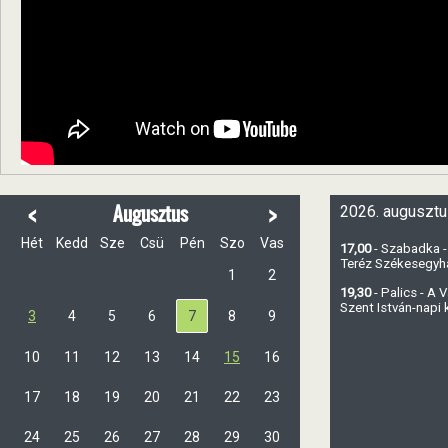
<
>
Augusztus
2026. augusztu
Hét
Kedd
Sze
Csü
Pén
Szo
Vas
17,00
- Szabadka -
Teréz Székesegy
1
2
19,30
- Palics - A
Szent István-napi
3
4
5
6
7
8
9
10
11
12
13
14
15
16
17
18
19
20
21
22
23
24
25
26
27
28
29
30