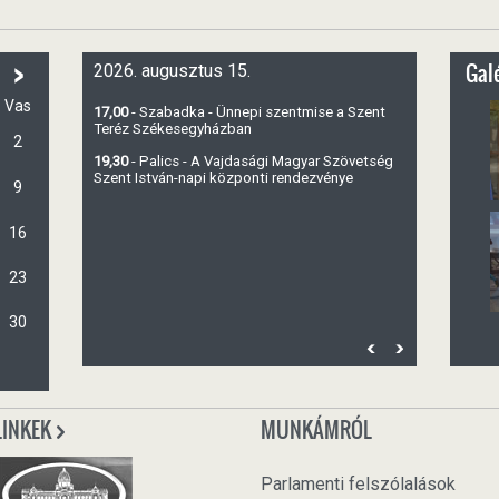
>
Galé
2026. augusztus 15.
Vas
17,00
- Szabadka - Ünnepi szentmise a Szent
Teréz Székesegyházban
2
19,30
- Palics - A Vajdasági Magyar Szövetség
Szent István-napi központi rendezvénye
9
16
23
30
LINKEK
MUNKÁMRÓL
Parlamenti felszólalások