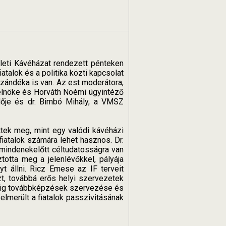
eti Kávéházat rendezett pénteken
talok és a politika közti kapcsolat
zándéka is van. Az est moderátora,
 elnöke és Horváth Noémi ügyintéző
elője és dr. Bimbó Mihály, a VMSZ
tek meg, mint egy valódi kávéházi
fiatalok számára lehet hasznos. Dr.
z mindenekelőtt céltudatosságra van
otta meg a jelenlévőkkel, pályája
t állni. Ricz Emese az IF terveit
zt, továbbá erős helyi szervezetek
edig továbbképzések szervezése és
elmerült a fiatalok passzivitásának