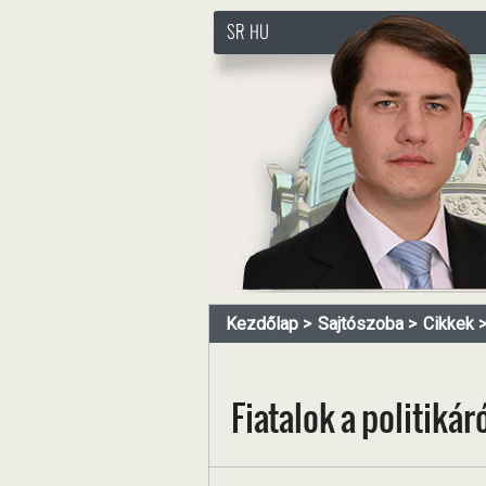
SR
HU
http://www.pasztorbalint.rs
Kezdőlap
Sajtószoba
Cikkek
Fiatalok a politikáró