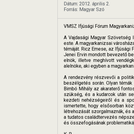
Dátum: 2012. április 2.
Forrás: Magyar Szó
VMSZ Ifjúsági Fórum Magyarkani
A Vajdasági Magyar Szövetség I
este. A magyarkanizsai városháza
témáját. Ricz Emese, az Ifjúság
Jenei Ervin mondott bevezető be
elnök, illetve meghívott vendé
alelnöke, aki egyben a magyarkan
A rendezvény részvevői a politi
beszélgetés során. Olyan témák i
Bimbó Mihály az akaraterő fontos
szükség, és a kudarcok után s
kezdeti nehézségeiről és a spon
ismertette, hogy elsősorban közv
létrehozását szorgalmaznák, és 
a tudatos családtervezés népszer
és összefogásának problematikája