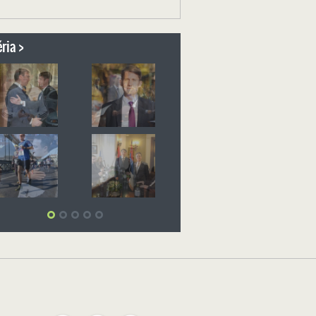
ria >