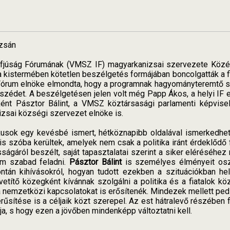
zsán
fjúság Fórumának (VMSZ IF) magyarkanizsai szervezete Közél
 kistermében kötetlen beszélgetés formájában boncolgatták a fia
i Fórum elnöke elmondta, hogy a programnak hagyományteremtő s
szédet. A beszélgetésen jelen volt még Papp Ákos, a helyi IF
gként Pásztor Bálint, a VMSZ köztársasági parlamenti képvis
izsai községi szervezet elnöke is.
kusok egy kevésbé ismert, hétköznapibb oldalával ismerkedhet
s szóba kerültek, amelyek nem csak a politika iránt érdeklődő 
ságáról beszélt, saját tapasztalatai szerint a siker eléréséhe
em szabad feladni.
Pásztor Bálint
is személyes élményeit oszt
tán kihívásokról, hogyan tudott ezekben a szituációkban hely
etítő közegként kívánnak szolgálni a politika és a fiatalok kö
a nemzetközi kapcsolatokat is erősítenék. Mindezek mellett p
űsítése is a céljaik közt szerepel. Az est hátralevő részében f
, s hogy ezen a jövőben mindenképp változtatni kell.