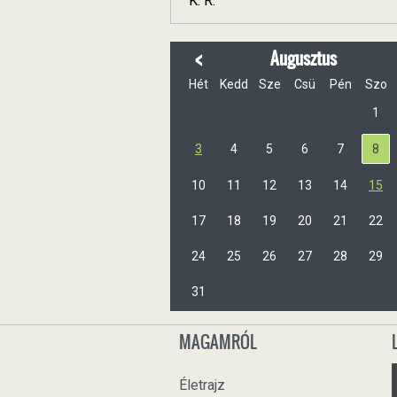
K. R.
<
Augusztus
Hét
Kedd
Sze
Csü
Pén
Szo
1
3
4
5
6
7
8
10
11
12
13
14
15
17
18
19
20
21
22
24
25
26
27
28
29
31
MAGAMRÓL
Életrajz