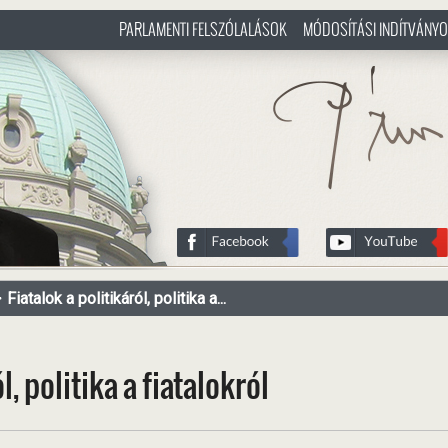
PARLAMENTI FELSZÓLALÁSOK
MÓDOSÍTÁSI INDÍTVÁNY
/hu
http://www.pasztorbalint.rs/h
Fiatalok a politikáról, politika a...
l, politika a fiatalokról