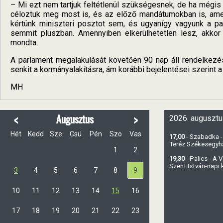
– Mi ezt nem tartjuk feltétlenül szükségesnek, de ha mégis
céloztuk meg most is, és az előző mandátumokban is, amel
kértünk miniszteri posztot sem, és ugyanígy vagyunk a par
semmit pluszban. Amennyiben elkerülhetetlen lesz, akkor
mondta.
A parlament megalakulását követően 90 nap áll rendelkezé
senkit a kormányalakításra, ám korábbi bejelentései szerint a
MH
<
>
Augusztus
2026. augusztu
Hét
Kedd
Sze
Csü
Pén
Szo
Vas
17,00
- Szabadka -
Teréz Székesegy
1
2
19,30
- Palics - A
Szent István-napi
3
4
5
6
7
8
9
10
11
12
13
14
15
16
17
18
19
20
21
22
23