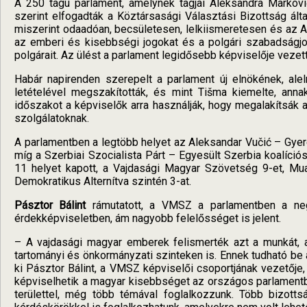
A 250 tagú parlament, amelynek tagjai Aleksandra Markovi
szerint elfogadták a Köztársasági Választási Bizottság ált
miszerint odaadóan, becsületesen, lelkiismeretesen és az A
az emberi és kisebbségi jogokat és a polgári szabadságjo
polgárait. Az ülést a parlament legidősebb képviselője vezett
Habár napirenden szerepelt a parlament új elnökének, ale
letételével megszakították, és mint Tišma kiemelte, annak
időszakot a képviselők arra használják, hogy megalakítsák a
szolgálatoknak.
A parlamentben a legtöbb helyet az Aleksandar Vučić – Gyer
míg a Szerbiai Szocialista Párt – Egyesült Szerbia koalíció
11 helyet kapott, a Vajdasági Magyar Szövetség 9-et, Mua
Demokratikus Alternítva szintén 3-at.
Pásztor Bálint
rámutatott, a VMSZ a parlamentben a neg
érdekképviseletben, ám nagyobb felelősséget is jelent.
– A vajdasági magyar emberek felismerték azt a munkát,
tartományi és önkormányzati szinteken is. Ennek tudható be 
ki Pásztor Bálint, a VMSZ képviselői csoportjának vezetője,
képviselhetik a magyar kisebbséget az országos parlamentb
területtel, még több témával foglalkozzunk. Több bizottsá