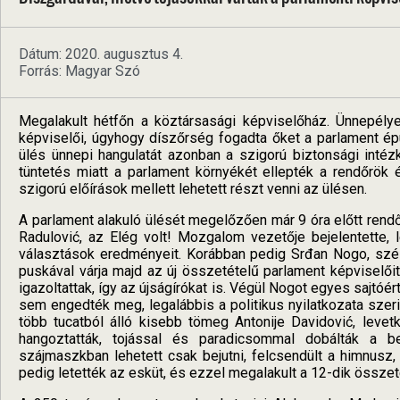
Dátum: 2020. augusztus 4.
Forrás: Magyar Szó
Megalakult hétfőn a köztársasági képviselőház. Ünnepélye
képviselői, úgyhogy díszőrség fogadta őket a parlament ép
ülés ünnepi hangulatát azonban a szigorú biztonsági inté
tüntetés miatt a parlament környékét ellepték a rendőrök 
szigorú előírások mellett lehetett részt venni az ülésen.
A parlament alakuló ülését megelőzően már 9 óra előtt rendőr
Radulović, az Elég volt! Mozgalom vezetője bejelentette, l
választások eredményeit. Korábban pedig Srđan Nogo, szélső
puskával várja majd az új összetételű parlament képviselőit
igazoltattak, így az újságírókat is. Végül Nogot egyes sajtóér
sem engedték meg, legalábbis a politikus nyilatkozata szer
több tucatból álló kisebb tömeg Antonije Davidović, leve
hangoztatták, tojással és paradicsommal dobálták a bej
szájmaszkban lehetett csak bejutni, felcsendült a himnusz,
pedig letették az esküt, és ezzel megalakult a 12-dik összet