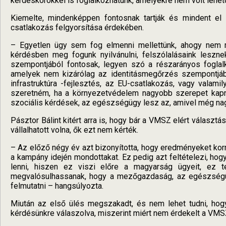
kérdéskörökkel is foglalkozhatunk, amelyekre nem volt leh
Kiemelte, mindenképpen fontosnak tartják és mindent e
csatlakozás felgyorsítása érdekében.
– Egyetlen ügy sem fog elmenni mellettünk, ahogy nem
kérdésben meg fogunk nyilvánulni, felszólalásaink leszne
szempontjából fontosak, legyen szó a részarányos foglalko
amelyek nem kizárólag az identitásmegőrzés szempontjáb
infrastruktúra -fejlesztés, az EU-csatlakozás, vagy valam
szeretném, ha a környezetvédelem nagyobb szerepet kapn
szociális kérdések, az egészségügy lesz az, amivel még na
Pásztor Bálint kitért arra is, hogy bár a VMSZ elért választá
vállalhatott volna, ők ezt nem kérték.
– Az előző négy év azt bizonyította, hogy eredményeket korm
a kampány idején mondottakat. Ez pedig azt feltételezi, hog
lenni, hiszen ez viszi előre a magyarság ügyeit, ez t
megvalósulhassanak, hogy a mezőgazdaság, az egészsé
felmutatni – hangsúlyozta.
Miután az első ülés megszakadt, és nem lehet tudni, hogy k
kérdésünkre válaszolva, miszerint miért nem érdekelt a VMSZ