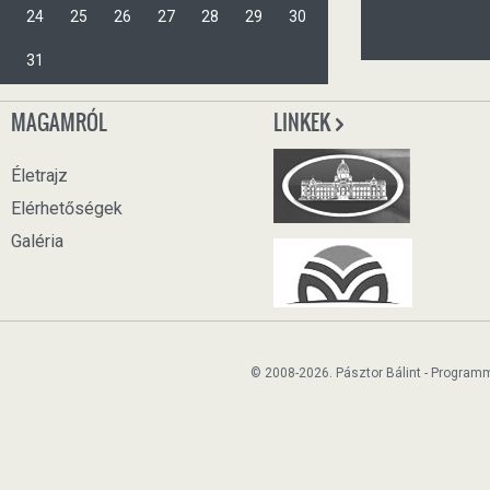
24
25
26
27
28
29
30
31
MAGAMRÓL
LINKEK
Életrajz
Elérhetőségek
Galéria
© 2008-2026. Pásztor Bálint - Program