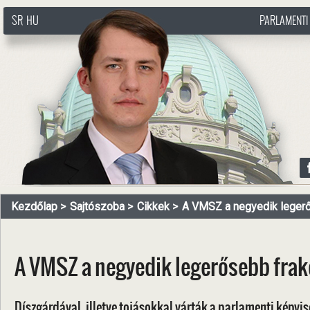
SR
HU
PARLAMENTI
http://www.pasztorbalint.rs/hu
Kezdőlap
Sajtószoba
Cikkek
A VMSZ a negyedik legerő
A VMSZ a negyedik legerősebb frak
Díszgárdával, illetve tojásokkal várták a parlamenti képvis