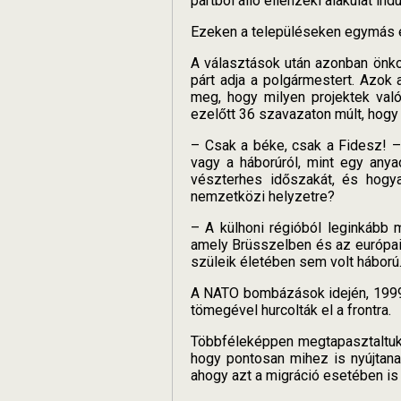
pártból álló ellenzéki alakulat indul
Ezeken a településeken egymás el
A választások után azonban önko
párt adja a polgármestert. Azok
meg, hogy milyen projektek val
ezelőtt 36 szavazaton múlt, hogy
– Csak a béke, csak a Fidesz! –
vagy a háborúról, mint egy any
vészterhes időszakát, és hogya
nemzetközi helyzetre?
– A külhoni régióból leginkább m
amely Brüsszelben és az európai 
szüleik életében sem volt háború
A NATO bombázások idején, 1999-
tömegével hurcolták el a frontra.
Többféleképpen megtapasztaltuk 
hogy pontosan mihez is nyújtana
ahogy azt a migráció esetében is 