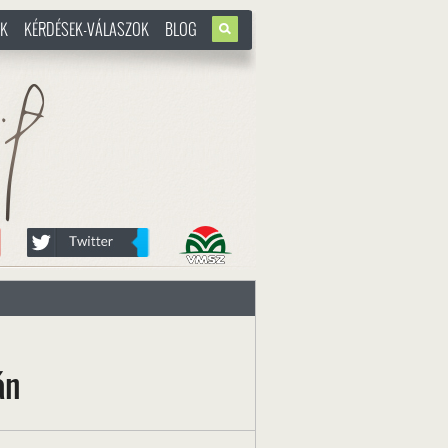
OK
KÉRDÉSEK-VÁLASZOK
BLOG
u
án