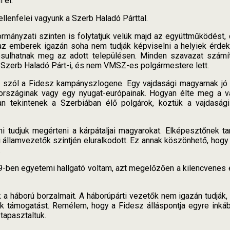
 el.
lenfelei vagyunk a Szerb Haladó Párttal.
rmányzati szinten is folytatjuk velük majd az együttműködést,
 az emberek igazán soha nem tudják képviselni a helyiek érdek
ósulhatnak meg az adott településen. Minden szavazat számí
 Szerb Haladó Párt-i, és nem VMSZ-es polgármestere lett.
 szól a Fidesz kampányszlogene. Egy vajdasági magyarnak jó 
aországinak vagy egy nyugat-európainak. Hogyan élte meg a 
n tekintenek a Szerbiában élő polgárok, köztük a vajdaság
i tudjuk megérteni a kárpátaljai magyarokat. Elképesztőnek tar
államvezetők szintjén eluralkodott. Ez annak köszönhető, hogy 
.
ben egyetemi hallgató voltam, azt megelőzően a kilencvenes é
a háború borzalmait. A háborúpárti vezetők nem igazán tudják,
k támogatást. Remélem, hogy a Fidesz álláspontja egyre inkáb
tapasztaltuk.