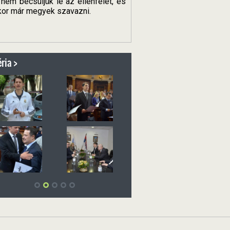
em becsüljük le az ellenfelet, és
kor már megyek szavazni.
ria >