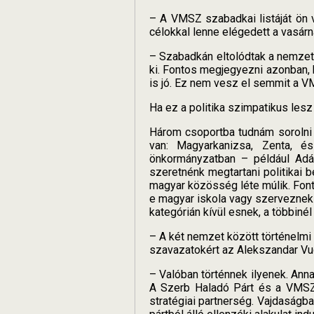
– A VMSZ szabadkai listáját ön 
célokkal lenne elégedett a vasár
– Szabadkán eltolódtak a nemzet
ki. Fontos megjegyezni azonban, 
is jó. Ez nem vesz el semmit a V
Ha ez a politika szimpatikus les
Három csoportba tudnám sorolni 
van: Magyarkanizsa, Zenta, 
önkormányzatban – például Adá
szeretnénk megtartani politikai
magyar közösség léte múlik. Fonto
e magyar iskola vagy szerveznek
kategórián kívül esnek, a többiné
– A két nemzet között történelmi 
szavazatokért az Alekszandar Vuc
– Valóban történnek ilyenek. Ann
A Szerb Haladó Párt és a VMSZ 
stratégiai partnerség. Vajdaságb