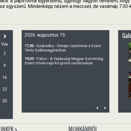
ikor a papírforma egyértelmű, úgyhogy nagyon remélem, hogy n
lesz egyszerű. Mindenképp nézem a meccset, de vasárnap 7.30-
>
Galé
2026. augusztus 15.
Vas
17,00
- Szabadka - Ünnepi szentmise a Szent
Teréz Székesegyházban
2
19,30
- Palics - A Vajdasági Magyar Szövetség
Szent István-napi központi rendezvénye
9
16
23
30
LINKEK
MUNKÁMRÓL