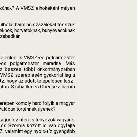
adkának? A VMSZ elnökeként milyen
ülbelül harminc százalékát tesszük
beknek, horvátoknak, bunyevácoknak
Szabadkán.
 jelenleg is VMSZ-es polgármester
Z-es polgármester maradna. Más
Az összes többi önkormányzatban
a VMSZ szereplésén gyakorlatilag a
Az, hogy az adott településen lesz-
ontos. Szabadka és Óbecse a három
 terepen komoly harc folyik a magyar
alóban történnek ilyenek?
szágos szinten is tényezők vagyunk.
s Szerbia között is van egyfajta
Z, valamint egy nyolc-tíz gyengébb