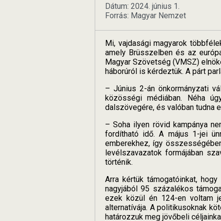
Dátum: 2024. június 1.
Forrás: Magyar Nemzet
Mi, vajdasági magyarok többféle
amely Brüsszelben és az európa
Magyar Szövetség (VMSZ) elnökét 
háborúról is kérdeztük. A párt pa
– Június 2-án önkormányzati v
közösségi médiában. Néha úgy
dalszövegére, és valóban tudna e
– Soha ilyen rövid kampánya ne
fordítható idő. A május 1-jei ün
emberekhez, így összességében 2
levélszavazatok formájában sza
történik.
Arra kértük támogatóinkat, hog
nagyjából 95 százalékos támogat
ezek közül én 124-en voltam je
alternatívája. A politikusoknak 
határozzuk meg jövőbeli céljainka