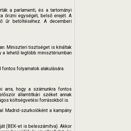
ták a parlamenti, és a tartományi
őrizni egységét, belső erejét. A
ző űr betöltéséhez. A decemberi
n. Miniszteri tisztséget is kínáltak
gy a lehető legtöbb minisztériumban
 fontos folyamatok alakulására.
ni arra, hogy a számunkra fontos
lőször államtitkári széket annak
gos költségvetési forrásokból is.
al Madrid-szurkolóként a kampány
át (BEK-et is beleszámítva). Akkor