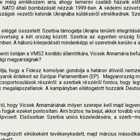
 máig emlékszem arra, ahogy temerini családi házunk előt
 NATO általi bombázását nézzük 1999-ben. A védelmi szövets
szágok vezetői katonák Ukrajnába küldéséről elmélkednek. Sze
 eléggé összetett: Szerbia támogatja Ukrajna területi integritá
 szövetség a két ország között. Szerbia az egyetlen ország 
en. A háború kiterjedését mindenképp el szeretnék kerülni a sz
ti listáján a VMSZ korábbi államtitkára, Vicsek Annamária befu
sági magyarságnak?
tja, hogy a Fidesz komolyan gondolja a határon átívelő nemze
gyarok érdekeit az Európai Parlamentben (EP). Magyarország me
csoportosulások részéről: a szerbek részéről fontos, hogy legy
k megalapozatlanok. A kampányban ellátogatott hozzánk Deutsc
ól, hogy Vicsek Annamáriának milyen szerepe kell majd legyen
ogjuk ezeket pontosítani. Ami biztos: ha bejut, akkor tovább visz
épviselt. Elsősorban Szerbia uniós közeledésére, a szerb–ma
megbízott elnökeként tevékenykedett, majd március másodikán
pokat?