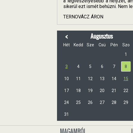
a legveszélyesebb a helyzet, am
sikerül ezt ismét behúzni. Nem 
TERNOVÁCZ ÁRON
<
Augusztus
Hét
Kedd
Sze
Csü
Pén
Szo
1
3
4
5
6
7
8
10
11
12
13
14
15
17
18
19
20
21
22
24
25
26
27
28
29
31
MAGAMRÓL