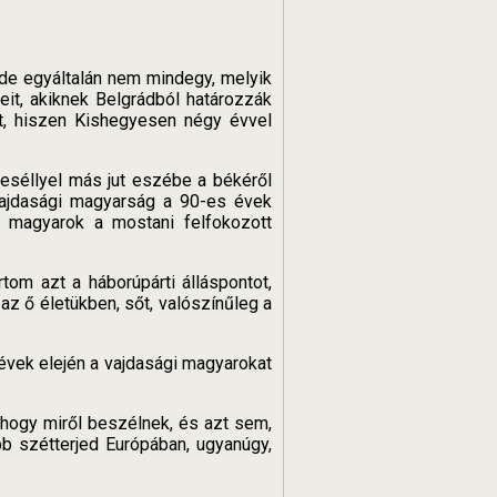
 de egyáltalán nem mindegy, melyik
eit, akiknek Belgrádból határozzák
t, hiszen Kishegyesen négy évvel
eséllyel más jut eszébe a békéről
vajdasági magyarság a 90-es évek
i magyarok a mostani felfokozott
tom azt a háborúpárti álláspontot,
az ő életükben, sőt, valószínűleg a
vek elején a vajdasági magyarokat
 hogy miről beszélnek, és azt sem,
b szétterjed Európában, ugyanúgy,