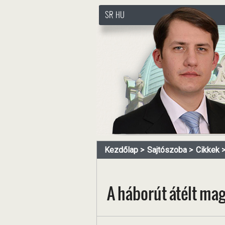
SR
HU
http://www.pasztorbalint.rs
Kezdőlap
Sajtószoba
Cikkek
A háborút átélt ma