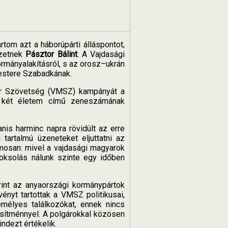
tom azt a háborúpárti álláspontot,
mzetnek
Pásztor Bálint
. A Vajdasági
rmányalakításról, s az orosz–ukrán
rmestere Szabadkának.
yar Szövetség (VMSZ) kampányát a
a két életem című zeneszámának
is harminc napra rövidült az erre
 tartalmú üzeneteket eljuttatni az
mosan: mivel a vajdasági magyarok
voksolás nálunk szinte egy időben
rint az anyaországi kormánypártok
nyt tartottak a VMSZ politikusai,
mélyes találkozókat, ennek nincs
jesítménnyel. A polgárokkal közösen
ndezt értékelik.