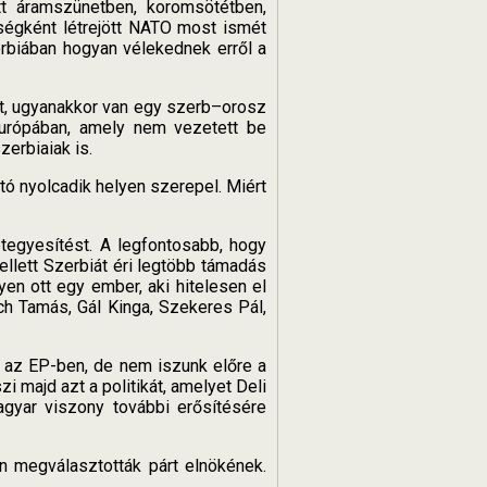
t áramszünetben, koromsötétben,
égként létrejött NATO most ismét
rbiában hogyan vélekednek erről a
sát, ugyanakkor van egy szerb–orosz
Európában, amely nem vezetett be
erbiaiak is.
tó nyolcadik helyen szerepel. Miért
tegyesítést. A legfontosabb, hogy
llett Szerbiát éri legtöbb támadás
en ott egy ember, aki hitelesen el
h Tamás, Gál Kinga, Szekeres Pál,
 az EP-ben, de nem iszunk előre a
i majd azt a politikát, amelyet Deli
gyar viszony további erősítésére
 megválasztották párt elnökének.