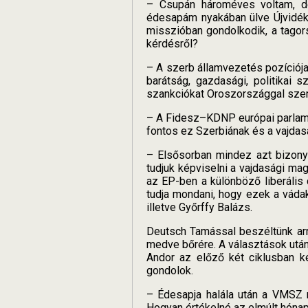
– Csupán hároméves voltam, de
édesapám nyakában ülve Újvidék
misszióban gondolkodik, a tagor
kérdésről?
– A szerb államvezetés pozíciója
barátság, gazdasági, politikai
szankciókat Oroszországgal szemb
– A Fidesz–KDNP európai parlamen
fontos ez Szerbiának és a vajda
– Elsősorban mindez azt bizonyí
tudjuk képviselni a vajdasági ma
az EP-ben a különböző liberális 
tudja mondani, hogy ezek a váda
illetve Győrffy Balázs.
Deutsch Tamással beszéltünk arr
medve bőrére. A választások után f
Andor az előző két ciklusban k
gondolok.
– Édesapja halála után a VMSZ 
Hogyan értékelné az elmúlt hóna