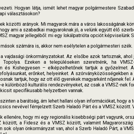
vezeti. Hogyan látja, ismét lehet magyar polgármestere Szab
napi választásokon?
ek közötti arányok. Mi magyarok mára a város lakosságának kör
hogy ami a szabadkai magyaroknak jó, a velünk együtt élő szer
MSZ magyar jellegéből: mi egy lokálpatrióta opciót képviselünk 
z mások számára is, akkor nem esélytelen a polgármesteri szék.
a vajdasági önkormányzatokat. Az elsőbe azok tartoznak, ahol
és Topolya. Ezeken a településeken szeretnénk, ha VMS
n és Kishegyesen – elképzelhetőnek tartjuk a győzelmet. 
 befolyásunkat, erőnket, helyeinket. A szórványközösségekben 
snak tartjuk, hogy az ott élő gyerekek magyarként nőjenek fel. 
-e különböző kulturális rendezvényeket, az csak a VMSZ-nek f
l kicsit specifikusabb helyzetben vannak.
szinten a barátság, ám lehet hallani olyan információkat, hogy a
sics nevével fémjelzett Szerb Haladó Párt és a VMSZ között. V
ak ellenére, hogy mi egy regionális kisebbségi párt vagyunk, or
között, a Fidesz és a VMSZ között, valamint Magyarország é
an sok olyan önkormányzat van, ahol a Szerb Haladó Párt, a VMS