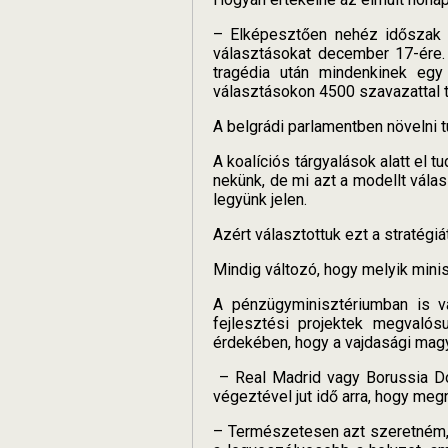
– Elképesztően nehéz időszak v
választásokat december 17-ére.
tragédia után mindenkinek egy
választásokon 4500 szavazattal t
A belgrádi parlamentben növelni 
A koalíciós tárgyalások alatt el t
nekünk, de mi azt a modellt vála
legyünk jelen.
Azért választottuk ezt a stratégi
Mindig változó, hogy melyik mini
A pénzügyminisztériumban is va
fejlesztési projektek megvalós
érdekében, hogy a vajdasági mag
– Real Madrid vagy Borussia Do
végeztével jut idő arra, hogy meg
– Természetesen azt szeretném, h