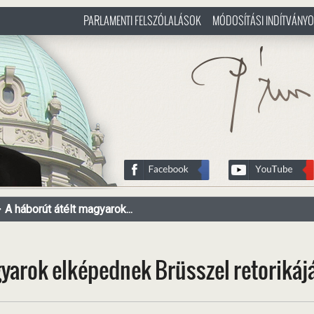
PARLAMENTI FELSZÓLALÁSOK
MÓDOSÍTÁSI INDÍTVÁNY
/hu
http://www.pasztorbalint.rs/h
A háborút átélt magyarok...
gyarok elképednek Brüsszel retorikáj