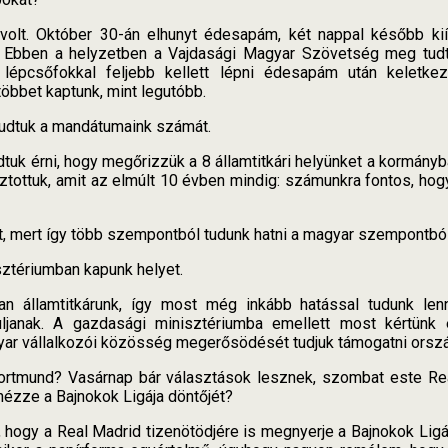
olt. Október 30-án elhunyt édesapám, két nappal később kiír
 Ebben a helyzetben a Vajdasági Magyar Szövetség meg tudta 
 lépcsőfokkal feljebb kellett lépni édesapám után keletke
öbbet kaptunk, mint legutóbb.
tudtuk a mandátumaink számát.
udtuk érni, hogy megőrizzük a 8 államtitkári helyünket a kormányba
sztottuk, amit az elmúlt 10 évben mindig: számunkra fontos, ho
át, mert így több szempontból tudunk hatni a magyar szempontból
sztériumban kapunk helyet.
n államtitkárunk, így most még inkább hatással tudunk len
uljanak. A gazdasági minisztériumba emellett most kértünk e
yar vállalkozói közösség megerősödését tudjuk támogatni orszá
rtmund? Vasárnap bár választások lesznek, szombat este Re
nézze a Bajnokok Ligája döntőjét?
ogy a Real Madrid tizenötödjére is megnyerje a Bajnokok Ligáj