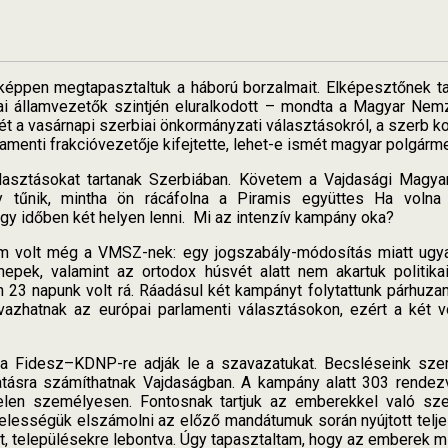
képpen megtapasztaltuk a háború borzalmait. Elképesztőnek tar
i államvezetők szintjén eluralkodott – mondta a Magyar Ne
a vasárnapi szerbiai önkormányzati választásokról, a szerb ko
rlamenti frakcióvezetője kifejtette, lehet-e ismét magyar polgá
álasztásokat tartanak Szerbiában. Követem a Vajdasági Mag
 tűnik, mintha ön rácáfolna a Piramis együttes Ha voln
gy időben két helyen lenni. Mi az intenzív kampány oka?
m volt még a VMSZ-nek: egy jogszabály-módosítás miatt ugyan
nepek, valamint az ortodox húsvét alatt nem akartuk politikai
3 napunk volt rá. Ráadásul két kampányt folytattunk párhuza
vazhatnak az európai parlamenti választásokon, ezért a két 
y a Fidesz–KDNP-re adják le a szavazatukat. Becsléseink sze
ásra számíthatnak Vajdaságban. A kampány alatt 303 rendezvé
len személyesen. Fontosnak tartjuk az emberekkel való sze
kötelességük elszámolni az előző mandátumuk során nyújtott tel
t, településekre lebontva. Úgy tapasztaltam, hogy az emberek mi