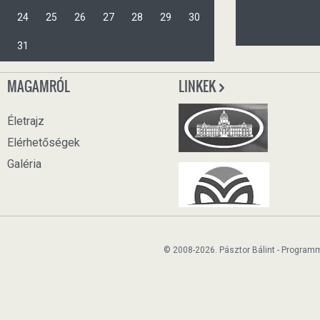
24
25
26
27
28
29
30
31
MAGAMRÓL
LINKEK
Életrajz
Elérhetőségek
Galéria
© 2008-2026. Pásztor Bálint - Program