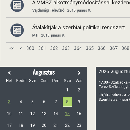
A VMSZ alkotmánymódosítással kezdené a
Vajdasági Televízió
2015. június 9.
Átalakítják a szerbiai politikai rendszert
MTI
2015. június 9.
<<
<
360
361
362
363
364
365
366
367
368
<
>
Augusztus
2026. augusztu
Hét
Kedd
Sze
Csü
Pén
Szo
Vas
17,00
- Szabadka -
Teréz Székesegy
1
2
19,30
- Palics - A
Szent István-napi
3
4
5
6
7
8
9
10
11
12
13
14
15
16
17
18
19
20
21
22
23