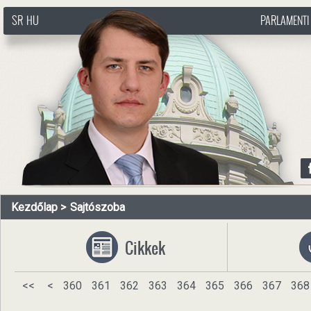
SR
HU
PARLAMENTI
http://www.pasztorbalint.rs/hu
Kezdőlap
Sajtószoba
Cikkek
<<
<
360
361
362
363
364
365
366
367
368