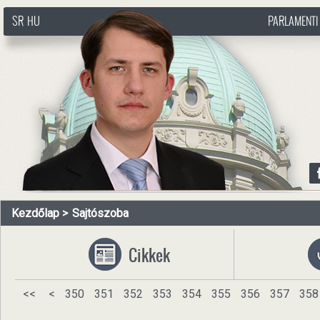
SR
HU
PARLAMENTI
http://www.pasztorbalint.rs/hu
Kezdőlap
Sajtószoba
Cikkek
<<
<
350
351
352
353
354
355
356
357
358