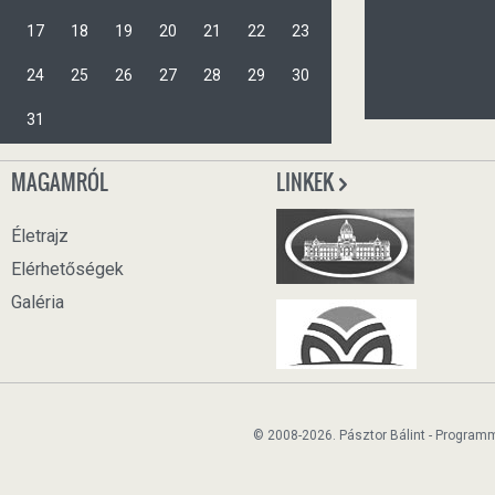
17
18
19
20
21
22
23
24
25
26
27
28
29
30
31
MAGAMRÓL
LINKEK
Életrajz
Elérhetőségek
Galéria
© 2008-2026. Pásztor Bálint - Program