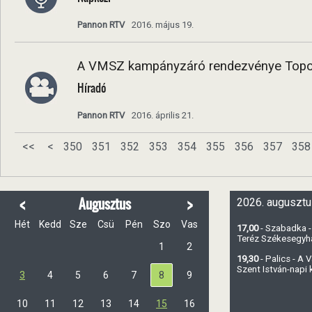
Pannon RTV
2016. május 19.
A VMSZ kampányzáró rendezvénye Topol
Híradó
Pannon RTV
2016. április 21.
<<
<
350
351
352
353
354
355
356
357
358
<
>
Augusztus
2026. augusztu
Hét
Kedd
Sze
Csü
Pén
Szo
Vas
17,00
- Szabadka -
Teréz Székesegy
1
2
19,30
- Palics - A
Szent István-napi
3
4
5
6
7
8
9
10
11
12
13
14
15
16